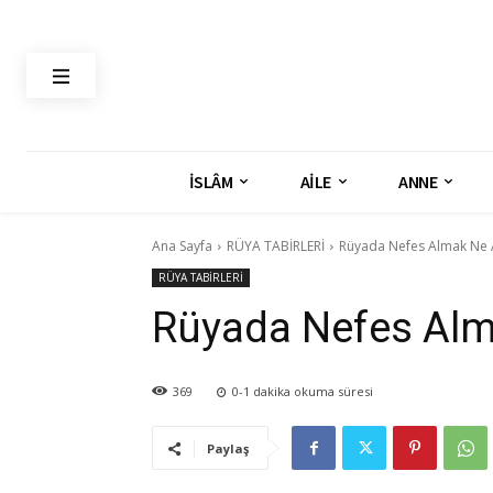
İSLÂM
AİLE
ANNE
Ana Sayfa
RÜYA TABİRLERİ
Rüyada Nefes Almak Ne 
RÜYA TABİRLERİ
Rüyada Nefes Alm
369
0-1
dakika okuma süresi
Paylaş