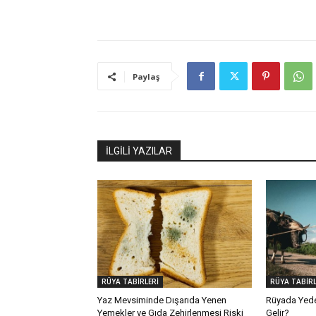
Paylaş
İLGİLİ YAZILAR
RÜYA TABİRLERİ
RÜYA TABİRL
Yaz Mevsiminde Dışarıda Yenen
Rüyada Yed
Yemekler ve Gıda Zehirlenmesi Riski
Gelir?