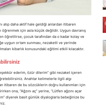
ı atıp daha aktif hale geldiği anlardan itibaren
yı öğrenmek için asla küçük değildir. Uygun davranış
en öğretilirse, çocuk tarafından da o kadar kolay ve
ğe uygun ortam sunması, nezaketli ve yerinde
aları kibarlık konusundaki eğitimi etkili kılacaktır.
ilirsiniz
eşekkür ederim, özür dilerim” gibi nezaket içeren
etebilirsiniz. Anahtar kelimelerle ilgili algı
dan itibaren de bu sözcüklerin doğru kullanımları için
rirken ona, “Ağzını aç” yerine, “Lütfen ağzını açar
im” diyerek basit günlük diyaloglarla bebeğinize bu
niz.