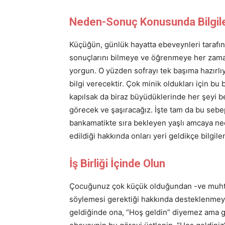
Neden-Sonuç Konusunda Bilgile
Küçüğün, günlük hayatta ebeveynleri tarafın
sonuçlarını bilmeye ve öğrenmeye her zaman 
yorgun. O yüzden sofrayı tek başıma hazırl
bilgi verecektir. Çok minik oldukları için bu b
kapılsak da biraz büyüdüklerinde her şeyi be
görecek ve şaşıracağız. İşte tam da bu sebe
bankamatikte sıra bekleyen yaşlı amcaya ne
edildiği hakkında onları yeri geldikçe bilgile
İş Birliği İçinde Olun
Çocuğunuz çok küçük olduğundan -ve muh
söylemesi gerektiği hakkında desteklenmeye i
geldiğinde ona, “Hoş geldin” diyemez ama g