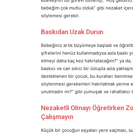
ebeveynin bu görevi üstlenip, “Hoş geldiniz”,
bebeğim çok mutlu olduk” gibi nezaket içer
söylemesi gerekir.
Baskıdan Uzak Durun
Bebeğiniz artık büyümeye başladı ve öğretti
şifrelerini henüz kullanmadıysa asla baskı y
etmeyi daha kaç kez hatırlatacağım?” ya da, 
baskıcı ve can sıkıcı bir üslupla asla yakla
desteklenen bir çocuk, bu kuralları benimsey
söylenmesi gerekenleri hatırlatmak yerine e
unutmadın mı?” gibi yumuşak ve rahatlatıcı ta
Nezaketli Olmayı Öğretirken Zo
Çalışmayın
Küçük bir çocuğun eşyaları yere saçması, su