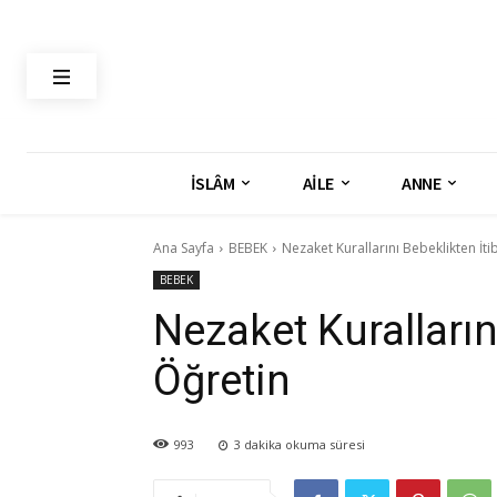
İSLÂM
AİLE
ANNE
Ana Sayfa
BEBEK
Nezaket Kurallarını Bebeklikten İt
BEBEK
Nezaket Kuralların
Öğretin
993
3
dakika okuma süresi