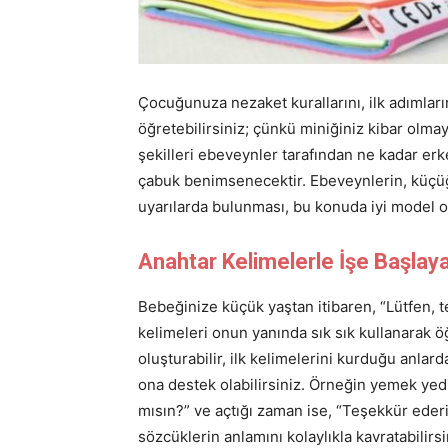
Çocuğunuza nezaket kurallarını, ilk adımların
öğretebilirsiniz; çünkü miniğiniz kibar olma
şekilleri ebeveynler tarafından ne kadar erk
çabuk benimsenecektir. Ebeveynlerin, küçü
uyarılarda bulunması, bu konuda iyi model olm
Anahtar Kelimelerle İşe Başlayab
Bebeğinize küçük yaştan itibaren, “Lütfen, t
kelimeleri onun yanında sık sık kullanarak öğr
oluşturabilir, ilk kelimelerini kurduğu anlar
ona destek olabilirsiniz. Örneğin yemek yedi
mısın?” ve açtığı zaman ise, “Teşekkür eder
sözcüklerin anlamını kolaylıkla kavratabilirsi