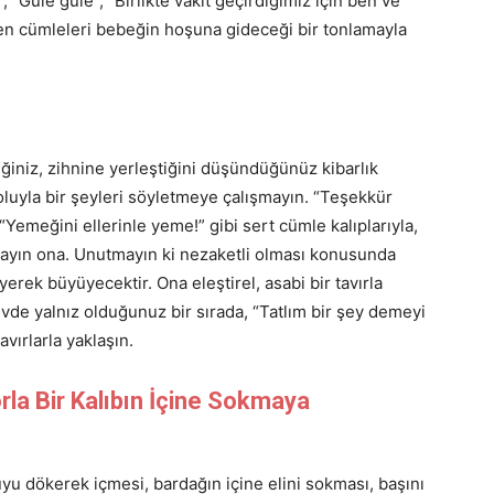
 “Güle güle”, “Birlikte vakit geçirdiğimiz için ben ve
en cümleleri bebeğin hoşuna gideceği bir tonlamayla
ğiniz, zihnine yerleştiğini düşündüğünüz kibarlık
oluyla bir şeyleri söyletmeye çalışmayın. “Teşekkür
“Yemeğini ellerinle yeme!” gibi sert cümle kalıplarıyla,
şmayın ona. Unutmayın ki nezaketli olması konusunda
erek büyüyecektir. Ona eleştirel, asabi bir tavırla
vde yalnız olduğunuz bir sırada, “Tatlım bir şey demeyi
vırlarla yaklaşın.
rla Bir Kalıbın İçine Sokmaya
yu dökerek içmesi, bardağın içine elini sokması, başını