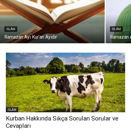
İSLÂM
İSLÂM
Ramazan Ayı Kur’an Ayıdır
Ramazan A
İSLÂM
Kurban Hakkında Sıkça Sorulan Sorular ve
Cevapları