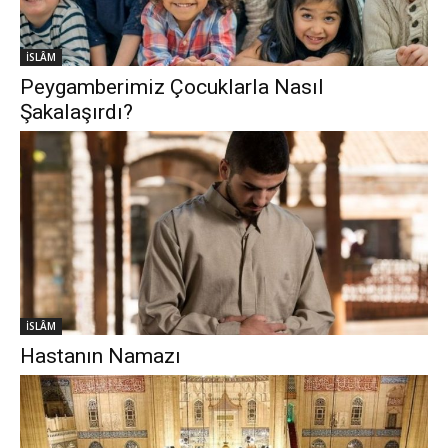
İSLÂM
Peygamberimiz Çocuklarla Nasıl
Şakalaşırdı?
İSLÂM
Hastanın Namazı