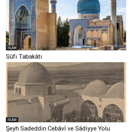
İSLÂM
Sûfi Tabakâtı
İSLÂM
Şeyh Sadeddin Cebâvî ve Sâdiyye Yolu