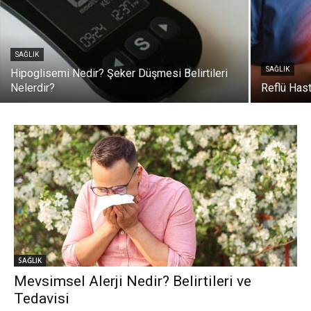
SAĞLIK
SAĞLIK
Hipoglisemi Nedir? Şeker Düşmesi Belirtileri
Nelerdir?
Reflü Hast
SAĞLIK
Mevsimsel Alerji Nedir? Belirtileri ve
Tedavisi