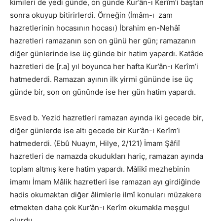
kimileri de yedi günde, on günde Kur’ân-ı Kerîm’i baştan
sonra okuyup bitirirlerdi. Örneğin (İmâm-ı zam
hazretlerinin hocasının hocası) İbrahim en-Nehâî
hazretleri ramazanın son on günü her gün; ramazanın
diğer günlerinde ise üç günde bir hatim yapardı. Katâde
hazretleri de [r.a] yıl boyunca her hafta Kur’ân-ı Kerîm’i
hatmederdi. Ramazan ayının ilk yirmi gününde ise üç
günde bir, son on gününde ise her gün hatim yapardı.
Esved b. Yezid hazretleri ramazan ayında iki gecede bir,
diğer günlerde ise altı gecede bir Kur’ân-ı Kerîm’i
hatmederdi. (Ebû Nuaym, Hilye, 2/121) İmam Şâfiî
hazretleri de namazda okudukları hariç, ramazan ayında
toplam altmış kere hatim yapardı. Mâlikî mezhebinin
imamı İmam Mâlik hazretleri ise ramazan ayı girdiğinde
hadis okumaktan diğer âlimlerle ilmî konuları müzakere
etmekten daha çok Kur’ân-ı Kerîm okumakla meşgul
olurdu.