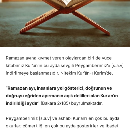
Ramazan ayına kıymet veren olaylardan biri de yüce
kitabımız Kur’an’ın bu ayda sevgili Peygamberimiz’e [s.a.v]
indirilmeye başlanmasıdır. Nitekim Kur’ân-ı Kerîm’de,
“
Ramazan ayı, insanlara yol gösterici, doğrunun ve
doğruyu eğriden ayırmanın açık delilleri olan Kur’an’ın
indirildiği aydır
” (Bakara 2/185) buyrulmaktadır.
Peygamberimiz [s.a.v] ve ashabı Kur’an’ı en çok bu ayda
okurlar; cömertliği en çok bu ayda gösterirler ve ibadeti