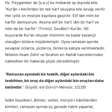
Hz. Peygamber de [s.a.v] bu mübarek ay dışında bile,
“Kur’ân-ı Kerîm’den bir tek harf okuyana bile sevap verilir.
Her iyilik on misliyle kayıtlara geçirilir. Elif lâm mîm bir
harftir demiyorum. Aksine elif bir harf, lâm bir harf ve
mîm de bir harftir” (Tirmizî, Sevâbü’l-Kur’ân, 16)
buyurarak Kur’an okuyan müminin ne kadar kazançlı
olacağını bizlere müjdelemiştir. Oysa ramazan ayında
sevaplar onlarca, yüzlerce, binlerce katıyla verilmektedir.
Nitekim İmam Zührî ve İbrahim en-Nehâî hazretlerinden
nakledilen bir haberde şöyle zikredilmiştir:
“
Ramazan ayındaki bir tesbih, diğer aylardaki bin
tesbihten, bir oruç da diğer aylardaki bin oruçtan daha
üstündür.
” (Süyûtî, ed-Dürrü’l-Mensûr, 2/228)
İslâm büyükleri, âlimler, veliler, mürşid-i kâmillerden
kimileri, ramazan ayında üç gecede hatim yaparlar,