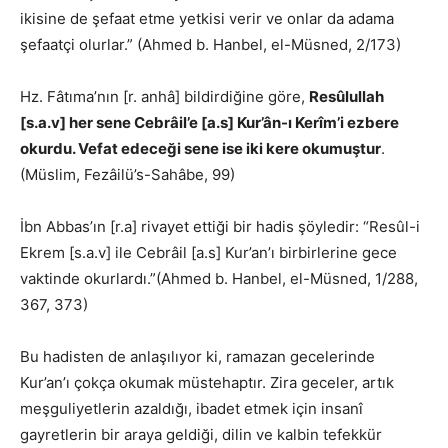
ikisine de şefaat etme yetkisi verir ve onlar da adama
şefaatçi olurlar.” (Ahmed b. Hanbel, el-Müsned, 2/173)
Hz. Fâtıma’nın [r. anhâ] bildirdiğine göre,
Resûlullah
[s.a.v] her sene Cebrâil’e [a.s] Kur’ân-ı Kerîm’i ezbere
okurdu. Vefat edeceği sene ise iki kere okumuştur
.
(Müslim, Fezâilü’s-Sahâbe, 99)
İbn Abbas’ın [r.a] rivayet ettiği bir hadis şöyledir: “Resûl-i
Ekrem [s.a.v] ile Cebrâil [a.s] Kur’an’ı birbirlerine gece
vaktinde okurlardı.”(Ahmed b. Hanbel, el-Müsned, 1/288,
367, 373)
Bu hadisten de anlaşılıyor ki, ramazan gecelerinde
Kur’an’ı çokça okumak müstehaptır. Zira geceler, artık
meşguliyetlerin azaldığı, ibadet etmek için insanî
gayretlerin bir araya geldiği, dilin ve kalbin tefekkür