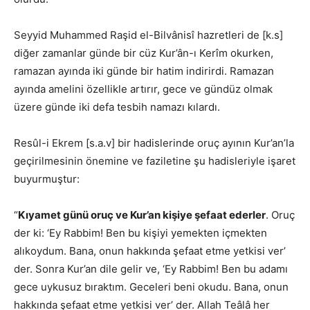
Seyyid Muhammed Raşid el-Bilvânisî hazretleri de [k.s]
diğer zamanlar günde bir cüz Kur’ân-ı Kerîm okurken,
ramazan ayında iki günde bir hatim indirirdi. Ramazan
ayında amelini özellikle artırır, gece ve gündüz olmak
üzere günde iki defa tesbih namazı kılardı.
Resûl-i Ekrem [s.a.v] bir hadislerinde oruç ayının Kur’an’la
geçirilmesinin önemine ve faziletine şu hadisleriyle işaret
buyurmuştur:
“
Kıyamet günü oruç ve Kur’an kişiye şefaat ederler
. Oruç
der ki: ‘Ey Rabbim! Ben bu kişiyi yemekten içmekten
alıkoydum. Bana, onun hakkında şefaat etme yetkisi ver’
der. Sonra Kur’an dile gelir ve, ‘Ey Rabbim! Ben bu adamı
gece uykusuz bıraktım. Geceleri beni okudu. Bana, onun
hakkında şefaat etme yetkisi ver’ der. Allah Teâlâ her