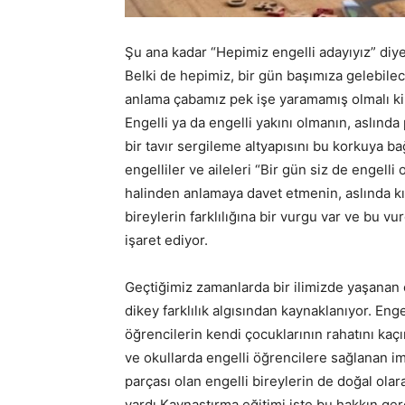
Şu ana kadar “Hepimiz engelli adayıyız” d
Belki de hepimiz, bir gün başımıza gelebilec
anlama çabamız pek işe yaramamış olmalı ki e
Engelli ya da engelli yakını olmanın, aslınd
bir tavır sergileme altyapısını bu korkuya ba
engelliler ve aileleri “Bir gün siz de engelli 
halinden anlamaya davet etmenin, aslında kır
bireylerin farklılığına bir vurgu var ve bu vur
işaret ediyor.
Geçtiğimiz zamanlarda bir ilimizde yaşanan 
dikey farklılık algısından kaynaklanıyor. Enge
öğrencilerin kendi çocuklarının rahatını kaçır
ve okullarda engelli öğrencilere sağlanan im
parçası olan engelli bireylerin de doğal ola
vardı.Kaynaştırma eğitimi işte bu hakkın ger