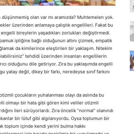
iye düşünmemiş olan var mı aramızda? Muhtemelen yok.
ekler üzerinden anlamaya çalıştık engellileri. Fakat bu
ngelli bireylerin yaşadıkları zorlukları değiştirmedi.
a pamuk ipliğine bağlı olduğunun altını çizmek, empatik
ğlamak da kimilerince eleştirilen bir yaklaşım. Nitekim
olabilirsiniz” tehdidi üzerinden insanları engellilerin
ıcı olduğunu dile getiriyor. Zira bu yaklaşımda engelli
gu yatay değil, dikey bir farkı, neredeyse sınıf farkını
otizmli çocukların yuhalanması olayı da aslında bu
lli olmayı bir hata gibi gören kimi veliler otizmli
dığını ileri sürüyorlardı. Zira öncelik “normal” olanındı
kanlar bir lütuf gibi algılanıyordu. Oysa toplumun bir
rak toplum içinde kendi yerini bulma hakkı
çekleşmesi için hayata geçirilmiş bir uygulamadır ve