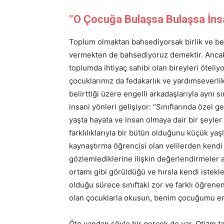
“O Çocuğa Bulaşsa Bulaşsa İnsa
Toplum olmaktan bahsediyorsak birlik ve ber
vermekten de bahsediyoruz demektir. Ancak ya
toplumda ihtiyaç sahibi olan bireyleri ötel
çocuklarımız da fedakarlık ve yardımseverlik
belirttiği üzere engelli arkadaşlarıyla aynı s
insani yönleri gelişiyor: “Sınıflarında özel 
yaşta hayata ve insan olmaya dair bir şeyle
farklılıklarıyla bir bütün olduğunu küçük yaş
kaynaştırma öğrencisi olan velilerden kendi 
gözlemlediklerine ilişkin değerlendirmeler 
ortamı gibi görüldüğü ve hırsla kendi istekl
olduğu sürece sınıftaki zor ve farklı öğrenen
olan çocuklarla okusun, benim çocuğumu eng
Öte yandan şöyle bir gerçek de var. Otizm tan