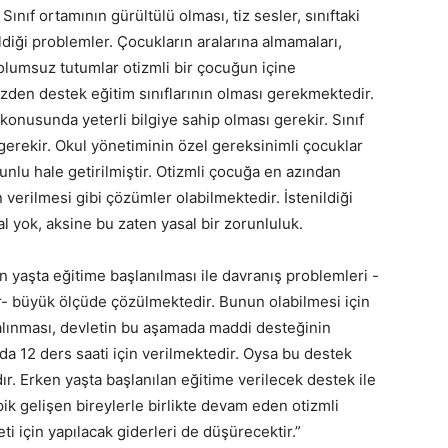
Sınıf ortamının gürültülü olması, tiz sesler, sınıftaki
ldiği problemler. Çocukların aralarına almamaları,
 olumsuz tutumlar otizmli bir çocuğun içine
zden destek eğitim sınıflarının olması gerekmektedir.
onusunda yeterli bilgiye sahip olması gerekir. Sınıf
 gerekir. Okul yönetiminin özel gereksinimli çocuklar
unlu hale getirilmiştir. Otizmli çocuğa en azından
n verilmesi gibi çözümler olabilmektedir. İstenildiği
l yok, aksine bu zaten yasal bir zorunluluk.
yaşta eğitime başlanılması ile davranış problemleri -
ir- büyük ölçüde çözülmektedir. Bunun olabilmesi için
 alınması, devletin bu aşamada maddi desteğinin
da 12 ders saati için verilmektedir. Oysa bu destek
r. Erken yaşta başlanılan eğitime verilecek destek ile
ipik gelişen bireylerle birlikte devam eden otizmli
ti için yapılacak giderleri de düşürecektir.”