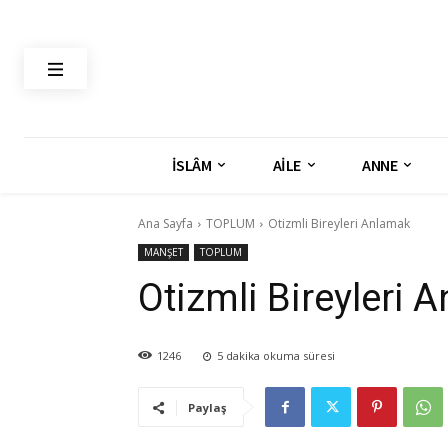
İSLÂM
AİLE
ANNE
Ana Sayfa
TOPLUM
Otizmli Bireyleri Anlamak
MANŞET
TOPLUM
Otizmli Bireyleri 
1246
5
dakika okuma süresi
Paylaş