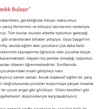
nlık Bulaşır”
aberlikten, gerektiğinde ihtiyacı olana omuz
nlış fikirlerimiz ve bilinçsiz tavırlarımız nedeniyle
iyoruz. Tüm bunlar olurken elbette toplumun geleceği
 gibi erdemlerden bihaber yetişiyor. Oysa Saygılı’nın
ınıfta, okulda eğitim alan çocukların çok daha farklı
gereksinimli kaynaştırma öğrencisi olan çocuklar küçük
r kazanmaktadır. Hayatın toz pembe olmadığı, toplumun
lardan itibaren öğrenmektedirler. Sınıflarında
çocuklarındaki insani gelişmeyi nasıl
alıyoruz zaman zaman. Ancak maalesef eğitim bir yarış
eri doğrultusunda çocukları koşturmaya çalışan insanlar
 bir çocuk engel gibi görülüyor. ‘Gitsin kendileri gibi
ellemesin’ düşünceleriyle karşılaşabiliyorız.
ısı konarak sınıfta ayrıştırılan bu çocuklar belki de