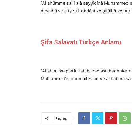
“Allahümme salli alâ seyyidinâ Muhammedin 
devâihâ ve âfiyeti’l-ebdâni ve şifâihâ ve nûri’
Şifa Salavatı Türkçe Anlamı
“Allahım, kalplerin tabibi, devası; bedenlerin
Muhammed’e; onun ailesine ve ashabına salâ
Paylaş