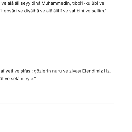
ve alâ âli seyyidinâ Muhammedin, tıbbi’l-kulûbi ve
l-ebsâri ve diyâihâ ve alâ âlihî ve sahbihî ve sellim.”
 afiyeti ve şifası; gözlerin nuru ve ziyası Efendimiz Hz.
t ve selâm eyle.”