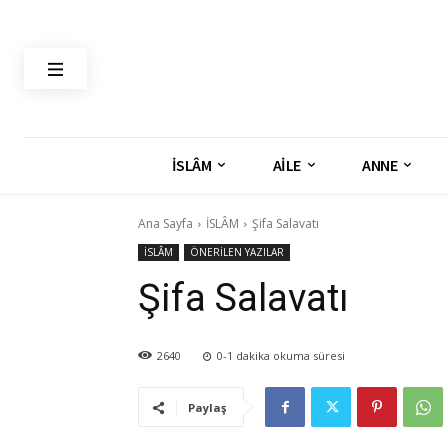
İSLÂM
AİLE
ANNE
Ana Sayfa
İSLÂM
Şifa Salavatı
İSLÂM
ÖNERİLEN YAZILAR
Şifa Salavatı
2640
0-1
dakika okuma süresi
Paylaş