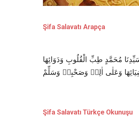
Şifa Salavatı Arapça
يِّدِنَا مُحَمَّدٍ طِبِّ الْقُلُوبِ وَدَوَائِهَا
وَضِيَائِهَا وَعَلٰى اٰلِه۪ وَصَحْبِه۪ وَسَلِّمْ
Şifa Salavatı Türkçe Okunuşu