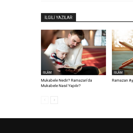
İLGİLİ YAZILAR
İSLÂM
İSLÂM
Mukabele Nedir? Ramazan’da
Ramazan Ayı
Mukabele Nasıl Yapılır?