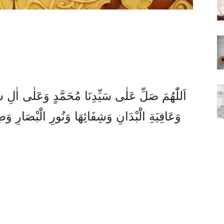
اَللّٰهُمَ صَلِّ عَلٰى سَيِّدِنَا مُحَمَّدٍ وَعَلٰى اٰلِ سَ
وَعَافِيَةِ الَْبْدَانِ وَشِفَائِهَا وَنُورِ الَْبْصَارِ 