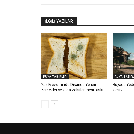
İLGİLİ YAZILAR
RÜYA TABİRLERİ
RÜYA TABİRL
Yaz Mevsiminde Dışarıda Yenen
Rüyada Yed
Yemekler ve Gıda Zehirlenmesi Riski
Gelir?