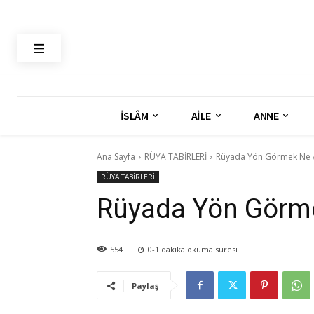
İSLÂM
AİLE
ANNE
Ana Sayfa
RÜYA TABİRLERİ
Rüyada Yön Görmek Ne 
RÜYA TABİRLERİ
Rüyada Yön Görme
554
0-1
dakika okuma süresi
Paylaş