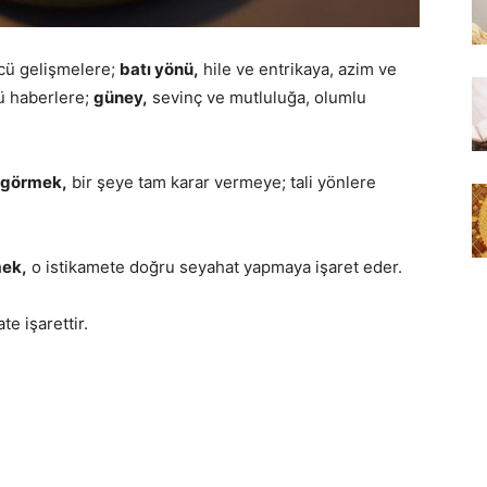
cü gelişmelere;
batı yönü,
hile ve entrikaya, azim ve
cü haberlere;
güney,
sevinç ve mutluluğa, olumlu
i görmek,
bir şeye tam karar vermeye; tali yönlere
mek,
o istikamete doğru seyahat yapmaya işaret eder.
e işarettir.