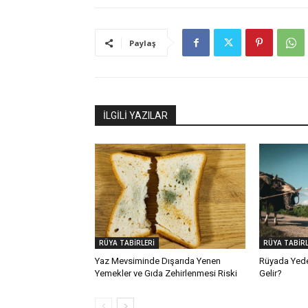
Paylaş
İLGİLİ YAZILAR
RÜYA TABİRLERİ
RÜYA TABİRL
Yaz Mevsiminde Dışarıda Yenen
Rüyada Yed
Yemekler ve Gıda Zehirlenmesi Riski
Gelir?