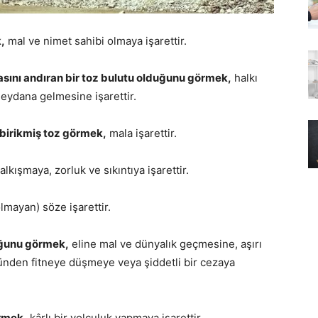
,
mal ve nimet sahibi olmaya işarettir.
asını andıran bir toz bulutu olduğunu görmek,
halkı
eydana gelmesine işarettir.
 birikmiş toz görmek,
mala işarettir.
alkışmaya, zorluk ve sıkıntıya işarettir.
olmayan) söze işarettir.
uğunu görmek,
eline mal ve dünyalık geçmesine, aşırı
ünden fitneye düşmeye veya şiddetli bir cezaya
örmek,
kârlı bir yolculuk yapmaya işarettir.