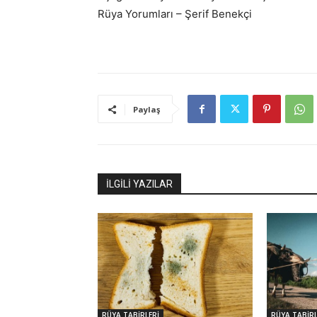
Rüya Yorumları – Şerif Benekçi
Paylaş
İLGİLİ YAZILAR
RÜYA TABİRLERİ
RÜYA TABİRL