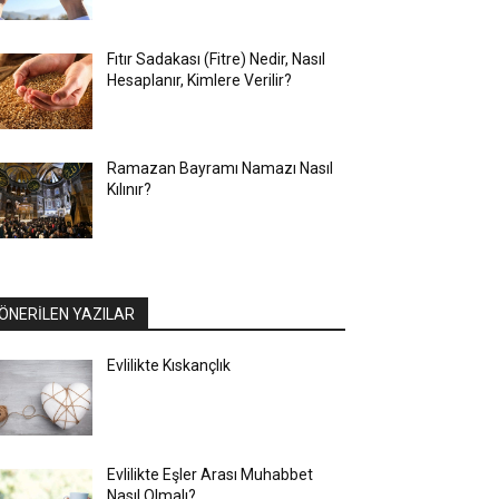
Fıtır Sadakası (Fitre) Nedir, Nasıl
Hesaplanır, Kimlere Verilir?
Ramazan Bayramı Namazı Nasıl
Kılınır?
ÖNERİLEN YAZILAR
Evlilikte Kıskançlık
Evlilikte Eşler Arası Muhabbet
Nasıl Olmalı?