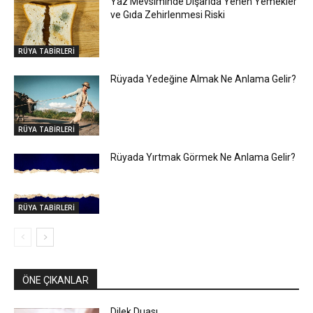
Yaz Mevsiminde Dışarıda Yenen Yemekler
ve Gıda Zehirlenmesi Riski
RÜYA TABİRLERİ
Rüyada Yedeğine Almak Ne Anlama Gelir?
RÜYA TABİRLERİ
Rüyada Yırtmak Görmek Ne Anlama Gelir?
RÜYA TABİRLERİ
ÖNE ÇIKANLAR
Dilek Duası