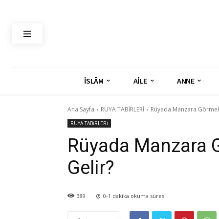
İSLÂM
AİLE
ANNE
Ana Sayfa
RÜYA TABİRLERİ
Rüyada Manzara Görmek
RÜYA TABİRLERİ
Rüyada Manzara 
Gelir?
389
0-1
dakika okuma süresi