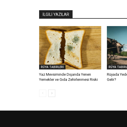
İLGİLİ YAZILAR
RÜYA TABİRLERİ
RÜYA TABİRL
Yaz Mevsiminde Dışarıda Yenen
Rüyada Yed
Yemekler ve Gıda Zehirlenmesi Riski
Gelir?