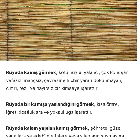
Rüyada kamış görmek,
kötü huylu, yalancı, çok konuşan,
vefasız, inançsız, çevresine hiçbir yararı dokunmayan,
cimri, rezil ve hayırsız bir kimseye işarettir.
Rüyada bir kamışa yaslandığını görmek,
kısa ömre,
iğreti dostluklara ve yoksulluğa işarettir.
Rüyada kalem yapılan kamış görmek,
şöhrete, güzel
sanatlara ve edebî metinlere veya silahların susmasına