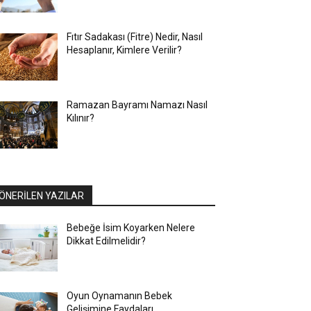
Fıtır Sadakası (Fitre) Nedir, Nasıl
Hesaplanır, Kimlere Verilir?
Ramazan Bayramı Namazı Nasıl
Kılınır?
ÖNERİLEN YAZILAR
Bebeğe İsim Koyarken Nelere
Dikkat Edilmelidir?
Oyun Oynamanın Bebek
Gelişimine Faydaları