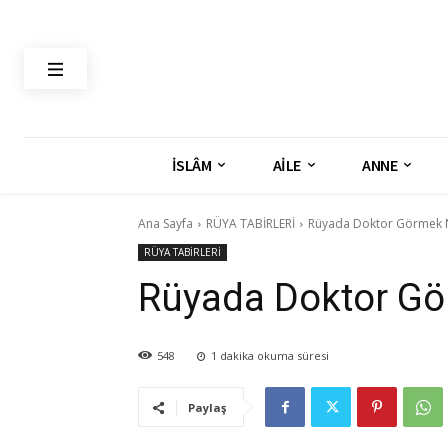
İSLÂM
AİLE
ANNE
Ana Sayfa
RÜYA TABİRLERİ
Rüyada Doktor Görmek N
RÜYA TABİRLERİ
Rüyada Doktor Gö
548
1
dakika okuma süresi
Paylaş