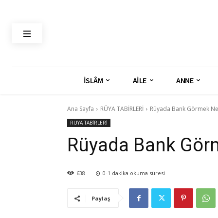
İSLÂM
AİLE
ANNE
Ana Sayfa
RÜYA TABİRLERİ
Rüyada Bank Görmek Ne 
RÜYA TABİRLERİ
Rüyada Bank Görm
638
0-1
dakika okuma süresi
Paylaş