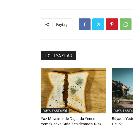
Paylaş
İLGİLİ YAZILAR
RÜYA TABİRLERİ
RÜYA TABİRL
Yaz Mevsiminde Dışarıda Yenen
Rüyada Yed
Yemekler ve Gıda Zehirlenmesi Riski
Gelir?