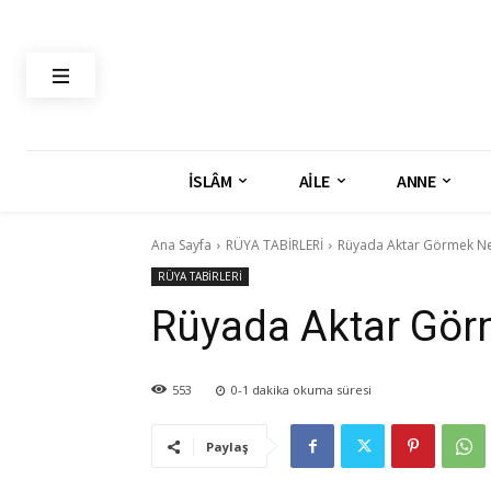
İSLÂM
AİLE
ANNE
Ana Sayfa
RÜYA TABİRLERİ
Rüyada Aktar Görmek Ne
RÜYA TABİRLERİ
Rüyada Aktar Gör
553
0-1
dakika okuma süresi
Paylaş