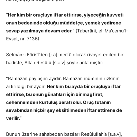
“
Her kim bir oruçluya iftar ettirirse, yiyeceğin kuvveti
onun bedeninde olduğu müddetçe, yemek yedirene
sevap yazılmaya devam eder.
” (Taberânî, el-Mu‘cemü’l-
Evsat, nr. 7136)
Selmân-ı Fârisî’den [r.a] merfû olarak rivayet edilen bir
hadiste, Allah Resûlü [s.a.v] şöyle anlatmıştır:
“Ramazan paylaşım ayıdır. Ramazan müminin rızkının
artırıldığı bir aydır.
Her kim bu ayda bir oruçluya iftar
ettirirse, bu onun günahları için bir mağfiret,
cehennemden kurtuluş beratı olur. Oruç tutanın
sevabından hiçbir şey eksiltilmeden iftar ettirene de
verilir.
”
Bunun üzerine sahabeden bazıları Resûlullah’a [s.a.v],