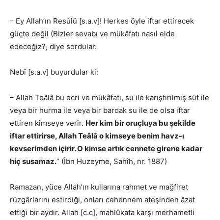
– Ey Allah’ın Resûlü [s.a.v]! Herkes öyle iftar ettirecek
güçte değil (Bizler sevabı ve mükâfatı nasıl elde
edeceğiz?, diye sordular.
Nebî [s.a.v] buyurdular ki:
– Allah Teâlâ bu ecri ve mükâfatı, su ile karıştırılmış süt ile
veya bir hurma ile veya bir bardak su ile de olsa iftar
ettiren kimseye verir.
Her kim bir oruçluya bu şekilde
iftar ettirirse, Allah Teâlâ o kimseye benim havz-ı
kevserimden içirir. O kimse artık cennete girene kadar
hiç susamaz.
” (İbn Huzeyme, Sahîh, nr. 1887)
Ramazan, yüce Allah’ın kullarına rahmet ve mağfiret
rüzgârlarını estirdiği, onları cehennem ateşinden âzat
ettiği bir aydır. Allah [c.c], mahlûkata karşı merhametli