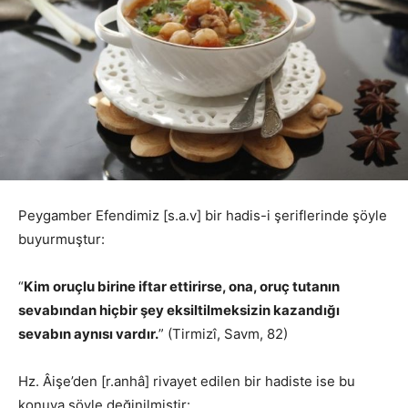
Peygamber Efendimiz [s.a.v] bir hadis-i şeriflerinde şöyle
buyurmuştur:
“
Kim oruçlu birine iftar ettirirse, ona, oruç tutanın
sevabından hiçbir şey eksiltilmeksizin kazandığı
sevabın aynısı vardır.
” (Tirmizî, Savm, 82)
Hz. Âişe’den [r.anhâ] rivayet edilen bir hadiste ise bu
konuya şöyle değinilmiştir: