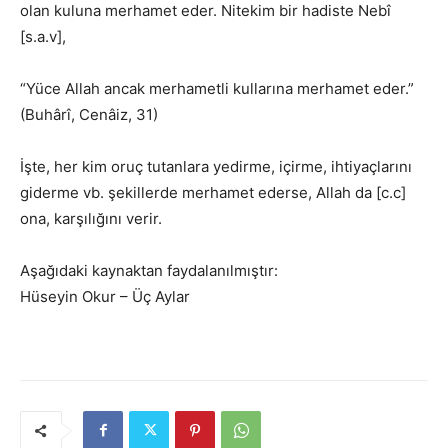
olan kuluna merhamet eder. Nitekim bir hadiste Nebî
[s.a.v],
“Yüce Allah ancak merhametli kullarına merhamet eder.”
(Buhârî, Cenâiz, 31)
İşte, her kim oruç tutanlara yedirme, içirme, ihtiyaçlarını
giderme vb. şekillerde merhamet ederse, Allah da [c.c]
ona, karşılığını verir.
Aşağıdaki kaynaktan faydalanılmıştır:
Hüseyin Okur – Üç Aylar