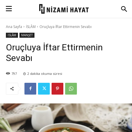
Ana Sayfa
İSLÂM
Oruçluya İftar Ettirmenin Sevabı
İSLÂM
MANŞET
Oruçluya İftar Ettirmenin
Sevabı
797
2
dakika okuma süresi