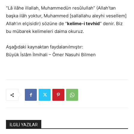
“Lâ ilâhe illallah, Muhammedün resûlullah” (Allah’tan
başka ilâh yoktur, Muhammed [sallallahu aleyhi vesellem]
Allah’ın elçisidir) sözüne de “
kelime-i tevhid
” denir. Biz
bu mübarek kelimeleri daima okuruz.
Aşağıdaki kaynaktan faydalanılmıştır:
Büyük İslâm İlmihali – Ömer Nasuhi Bilmen
İLGİLİ YAZILAR