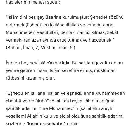
hadislerinin manası şudur:
“İslâm dini beş şey üzerine kurulmuştur: Şehadet sözünü
getirmek (Eşhedü en lâ ilâhe illallah ve eşhedü enne
Muhammeden Resûlullah, demek, namaz kılmak, zekât
vermek, ramazan ayında oruç tutmak ve haccetmek.”
(Buhârî, İmân, 2; Müslim, İmân, 5.)
İşte bu beş şey İslâm’ın şartıdır. Bu şartları gözetip onları
yerine getiren insan, İslâm şerefine ermiş, müslüman
rütbesini kazanmış olur.
“Eşhedü en lâ ilâhe illallah ve eşhedü enne Muhammeden
abdühû ve resûlühû” (Allah’tan başka ilâh olmadığına
şahitlik ederim. Yine Muhammed’in [sallallahu aleyhi
vesellem] Allah’ın kulu ve elçisi olduğuna şahitlik ederim)
sözlerine “
kelime-i şehadet
” denir.