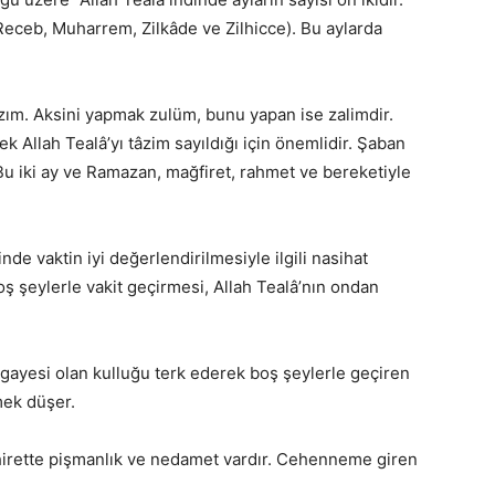
(Receb, Muharrem, Zilkâde ve Zilhicce). Bu aylarda
zım. Aksini yapmak zulüm, bunu yapan ise zalimdir.
Allah Tealâ’yı tâzim sayıldığı için önemlidir. Şaban
r. Bu iki ay ve Ramazan, mağfiret, rahmet ve bereketiyle
nde vaktin iyi değerlendirilmesiyle ilgili nasihat
oş şeylerle vakit geçirmesi, Allah Tealâ’nın ondan
n gayesi olan kulluğu terk ederek boş şeylerle geçiren
mek düşer.
Ahirette pişmanlık ve nedamet vardır. Cehenneme giren