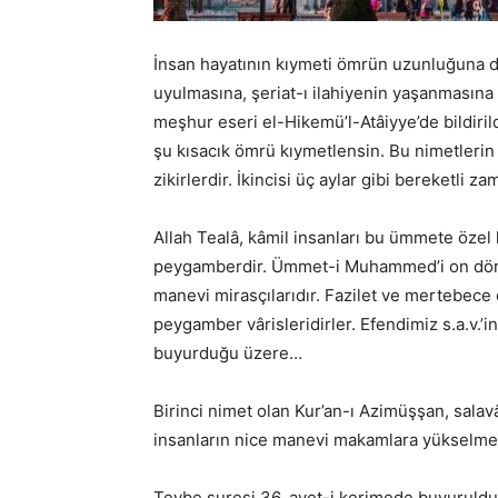
İnsan hayatının kıymeti ömrün uzunluğuna de
uyulmasına, şeriat-ı ilahiyenin yaşanmasına b
meşhur eseri el-Hikemü’l-Atâiyye’de bildiri
şu kısacık ömrü kıymetlensin. Bu nimetlerin i
zikirlerdir. İkincisi üç aylar gibi bereketli z
Allah Tealâ, kâmil insanları bu ümmete özel 
peygamberdir. Ümmet-i Muhammed’i on dört a
manevi mirasçılarıdır. Fazilet ve mertebece
peygamber vârisleridirler. Efendimiz s.a.v.’in
buyurduğu üzere…
Birinci nimet olan Kur’an-ı Azimüşşan, salavâ
insanların nice manevi makamlara yükselmes
Tevbe suresi 36. ayet-i kerimede buyurulduğu