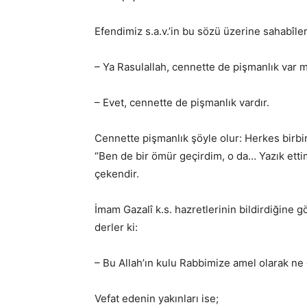
Efendimiz s.a.v.’in bu sözü üzerine sahabîler
– Ya Rasulallah, cennette de pişmanlık var m
– Evet, cennette de pişmanlık vardır.
Cennette pişmanlık şöyle olur: Herkes birb
“Ben de bir ömür geçirdim, o da… Yazık etti
çekendir.
İmam Gazalî k.s. hazretlerinin bildirdiğine g
derler ki:
– Bu Allah’ın kulu Rabbimize amel olarak ne 
Vefat edenin yakınları ise;