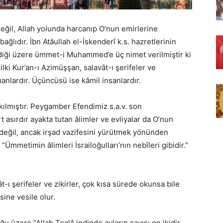
ğil, Allah yolunda harcanıp O’nun emirlerine
ağlıdır. İbn Atâullah el-İskenderî k.s. hazretlerinin
ldiği üzere ümmet-i Muhammed’e üç nimet verilmiştir ki
lki Kur’an-ı Azimüşşan, salavât-ı şerifeler ve
amanlardır. Üçüncüsü ise kâmil insanlardır.
kılmıştır. Peygamber Efendimiz s.a.v. son
sırdır ayakta tutan âlimler ve evliyalar da O’nun
 değil, ancak irşad vazifesini yürütmek yönünden
 “Ümmetimin âlimleri İsrailoğulları’nın nebîleri gibidir.”
t-ı şerifeler ve zikirler, çok kısa sürede okunsa bile
ine vesile olur.
 üzere “Allah Tealâ indinde ayların sayısı on ikidir.