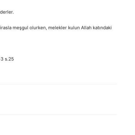
derler.
irasla meşgul olurken, melekler kulun Allah katındaki
43 s.25