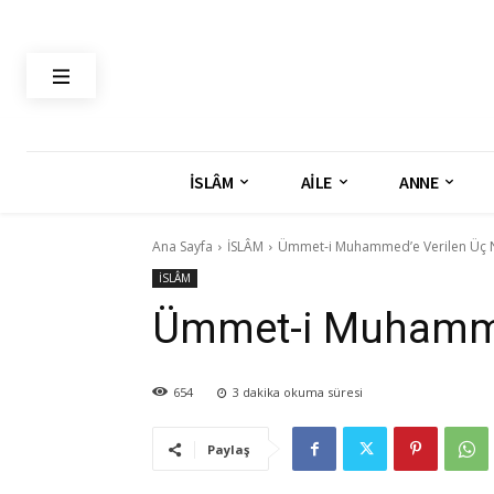
İSLÂM
AİLE
ANNE
Ana Sayfa
İSLÂM
Ümmet-i Muhammed’e Verilen Üç 
İSLÂM
Ümmet-i Muhamme
654
3
dakika okuma süresi
Paylaş