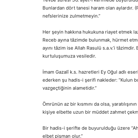
Bunlardan dört tanesi haram olan aylardır. 
nefslerinize zulmetmeyin.”
Her şeyin hakkına hukukuna riayet etmek la
Receb ayına tâzimde bulunmak, hürmet etmek 
ayını tâzim ise Allah Rasulü s.a.v.’i tâzimdi
kurtuluşumuza vesiledir.
İmam Gazalî k.s. hazretleri Ey Oğul adlı eseri
ederken şu hadis-i şerifi nakleder: “Kulun b
vazgeçtiğinin alametidir.”
Ömrünün az bir kısmını da olsa, yaratılışını
kişiye elbette uzun bir müddet zahmet çek
Bir hadis-i şerifte de buyurulduğu üzere “
elbet pişman olur.”