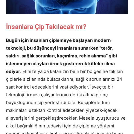
İnsanlara Çip Takılacak mı?
Bugün için insanları çiplemeye başlayan modern
teknoloji, bu düşünceyi insanlara sunarken “terör,
saldırı, sağlık sorunları, kaçırılma, rehin alınma” gibi
istenmeyen olayları örnek göstererek kitleleri ikna
ediyor
. Elinize ya da kafanızın belli bir bölgesine takılan
çiplerle sizi anında bulacaklarını, sağlık sorunlarınızı 24
saat kontrol edeceklerini vaat ediyorlar. İsveç’te bir
teknoloji firması çalışanlarının derisi altına pirinç
büyüklüğünde çip yerleştirdi bile. Bu çiplerle tüm
makinaları uzaktan kontrol edecekler, yiyecek-içecek
alışverişlerini gerçekleştirecekler. Mesela uyuşturucu ve
alkol bağımlılığının tedavisi için de çipleme yöntemi
önümüze koyulacak. Hatta sigara tiryakiliği için de bunu