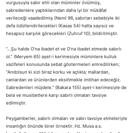
vurgusuyla sabır ehli olan müminler övülmüş,
sabredenlere yaptıklarından daha iyi bir mükâfat
verileceği vaadedilmiş (Neml 96, sabırları sebebiyle iki
defa ödüllendirilecekleri (Kasas 54) hatta sayısız ve
hesapsız karşılık görecekleri (Zuhruf 10); bildirilmiştir.
“…Şu halde O’na ibadet et ve O’na ibadet etmede sabırlı
ol.” (Meryem 65) ayet-i kerimesiyle müminlere kulluk
vazifeleri konusunda sebat göstermeleri emredilirken;
“Andolsun ki sizi biraz korku ve açlıkla; mallardan,
canlardan ve ürünlerden eksiltmekle imtihan edeceğiz.
Sabredenleri müjdele.” (Bakara 155) ayet-i kerimesiyle de
bela ve musibetlere karşı sabırlı olmaları tavsiye
edilmiştir.
Peygamberler, sabırlı olmaları ve sabrı tavsiye etmeleriyle
insanlığın önünde birer örnektir. Hz. Musa a.s.