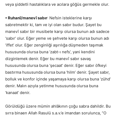
veya şiddetli hastalıklara ve acılara göğüs germekle olur.
• Ruhanî/manevî sabır
: Nefsin isteklerine karşı
sabretmektir ki, tam ve iyi olan sabır budur. Şayet bu
manevî sabır bir musibete karşı olursa bunun adı sadece
‘sabır’ olur. Eğer yeme ve şehvete karşı olursa bunun adı
‘iffet’ olur. Eğer zenginliği aşırılığa düşmeden taşımak
hususunda olursa buna ‘zabt-ı nefs’, yani kendini
dizginlemek denir. Eğer bu manevî sabır savaş
hususunda olursa buna ‘şecaat’ denir. Eğer sabır öfkeyi
bastırma hususunda olursa buna ‘hilm’ denir. Şayet sabır,
bolluk ve konfor içinde yaşamaya karşı olursa buna ‘zühd’
denir. Malın azıyla yetinme hususunda olursa buna
‘kanaat’ denir.
Görüldüğü üzere mümin ahlâkının çoğu sabra dahildir. Bu
sırra binaen Allah Rasulü s.a.v.’e imandan sorulunca, “O