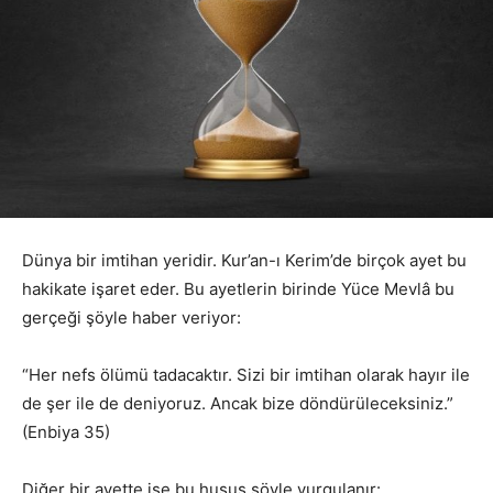
Dünya bir imtihan yeridir. Kur’an-ı Kerim’de birçok ayet bu
hakikate işaret eder. Bu ayetlerin birinde Yüce Mevlâ bu
gerçeği şöyle haber veriyor:
“Her nefs ölümü tadacaktır. Sizi bir imtihan olarak hayır ile
de şer ile de deniyoruz. Ancak bize döndürüleceksiniz.”
(Enbiya 35)
Diğer bir ayette ise bu husus şöyle vurgulanır: