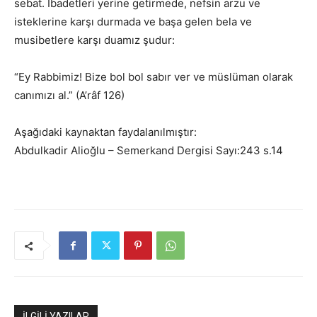
sebat. İbadetleri yerine getirmede, nefsin arzu ve
isteklerine karşı durmada ve başa gelen bela ve
musibetlere karşı duamız şudur:
“Ey Rabbimiz! Bize bol bol sabır ver ve müslüman olarak
canımızı al.” (A’râf 126)
Aşağıdaki kaynaktan faydalanılmıştır:
Abdulkadir Alioğlu – Semerkand Dergisi Sayı:243 s.14
İLGİLİ YAZILAR