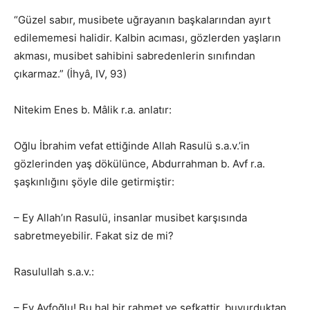
“Güzel sabır, musibete uğrayanın başkalarından ayırt
edilememesi halidir. Kalbin acıması, gözlerden yaşların
akması, musibet sahibini sabredenlerin sınıfından
çıkarmaz.” (İhyâ, IV, 93)
Nitekim Enes b. Mâlik r.a. anlatır:
Oğlu İbrahim vefat ettiğinde Allah Rasulü s.a.v.’in
gözlerinden yaş dökülünce, Abdurrahman b. Avf r.a.
şaşkınlığını şöyle dile getirmiştir:
– Ey Allah’ın Rasulü, insanlar musibet karşısında
sabretmeyebilir. Fakat siz de mi?
Rasulullah s.a.v.:
– Ey Avfoğlu! Bu hal bir rahmet ve şefkattir, buyurduktan