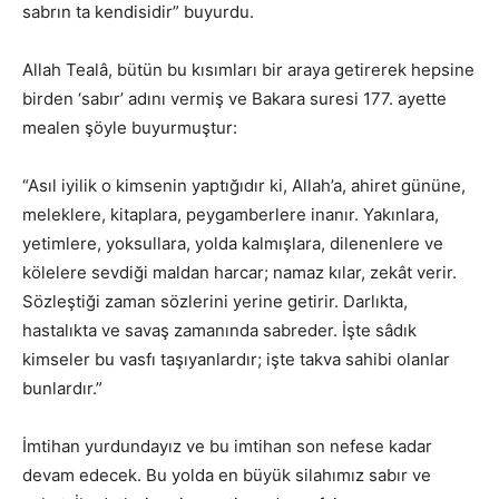
sabrın ta kendisidir” buyurdu.
Allah Tealâ, bütün bu kısımları bir araya getirerek hepsine
birden ‘sabır’ adını vermiş ve Bakara suresi 177. ayette
mealen şöyle buyurmuştur:
“Asıl iyilik o kimsenin yaptığıdır ki, Allah’a, ahiret gününe,
meleklere, kitaplara, peygamberlere inanır. Yakınlara,
yetimlere, yoksullara, yolda kalmışlara, dilenenlere ve
kölelere sevdiği maldan harcar; namaz kılar, zekât verir.
Sözleştiği zaman sözlerini yerine getirir. Darlıkta,
hastalıkta ve savaş zamanında sabreder. İşte sâdık
kimseler bu vasfı taşıyanlardır; işte takva sahibi olanlar
bunlardır.”
İmtihan yurdundayız ve bu imtihan son nefese kadar
devam edecek. Bu yolda en büyük silahımız sabır ve