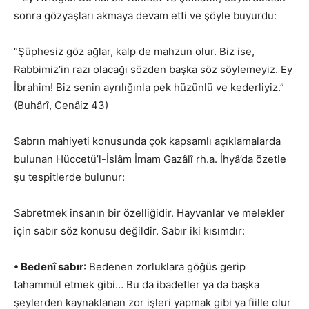
sonra gözyaşları akmaya devam etti ve şöyle buyurdu:
“Şüphesiz göz ağlar, kalp de mahzun olur. Biz ise,
Rabbimiz’in razı olacağı sözden başka söz söylemeyiz. Ey
İbrahim! Biz senin ayrılığınla pek hüzünlü ve kederliyiz.”
(Buhârî, Cenâiz 43)
Sabrın mahiyeti konusunda çok kapsamlı açıklamalarda
bulunan Hüccetü’l-İslâm İmam Gazâlî rh.a. İhyâ’da özetle
şu tespitlerde bulunur:
Sabretmek insanın bir özelliğidir. Hayvanlar ve melekler
için sabır söz konusu değildir. Sabır iki kısımdır:
• Bedenî sabır
: Bedenen zorluklara göğüs gerip
tahammül etmek gibi… Bu da ibadetler ya da başka
şeylerden kaynaklanan zor işleri yapmak gibi ya fiille olur