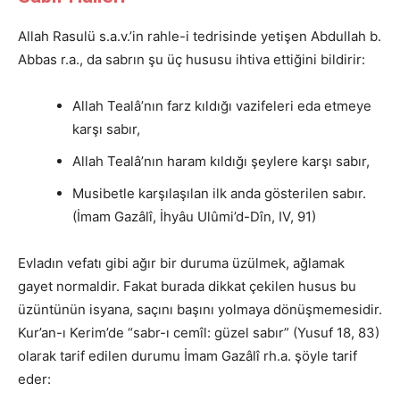
Allah Rasulü s.a.v.’in rahle-i tedrisinde yetişen Abdullah b.
Abbas r.a., da sabrın şu üç hususu ihtiva ettiğini bildirir:
Allah Tealâ’nın farz kıldığı vazifeleri eda etmeye
karşı sabır,
Allah Tealâ’nın haram kıldığı şeylere karşı sabır,
Musibetle karşılaşılan ilk anda gösterilen sabır.
(İmam Gazâlî, İhyâu Ulûmi’d-Dîn, IV, 91)
Evladın vefatı gibi ağır bir duruma üzülmek, ağlamak
gayet normaldir. Fakat burada dikkat çekilen husus bu
üzüntünün isyana, saçını başını yolmaya dönüşmemesidir.
Kur’an-ı Kerim’de “sabr-ı cemîl: güzel sabır” (Yusuf 18, 83)
olarak tarif edilen durumu İmam Gazâlî rh.a. şöyle tarif
eder: