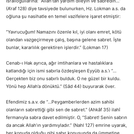
İsrailoğullarına: “Allah’tan yardım dileyin ve sabredin…”
(A’raf 128) diye tavsiyede bulunurken, Hz. Lokman a.s. da
oğluna şu nasihatle en temel vazifelere işaret etmiştir:
“Yavrucuğum! Namazını özenle kıl, iyi olanı emret, kötü
olandan vazgeçirmeye çalış, başına gelene sabret. İşte
bunlar, kararlılık gerektiren işlerdir.” (Lokman 17)
Cenab-ı Hak ayrıca, ağır imtihanlara ve hastalıklara
katlandığı için ismi sabırla özdeşleşen Eyyüb a.s.’ı “…
Gerçekten biz onu sabırlı bulduk. O ne güzel bir kuldu.
Yönü hep Allah’a dönüktü.” (Sâd 44) buyurarak över.
Efendimiz s.a.v. de “…Peygamberlerden azim sahibi
olanların sabrettiği gibi sen de sabret.” (Ahkâf 35) ilahî
fermanıyla sabra davet edilmiştir. O, “Sabret! Senin sabrın
da ancak Allah’ın yardımıyladır.” (Nahl 127) emrine uyarak,
her konuda olduğu gibi sabır konusunda da ümmetine