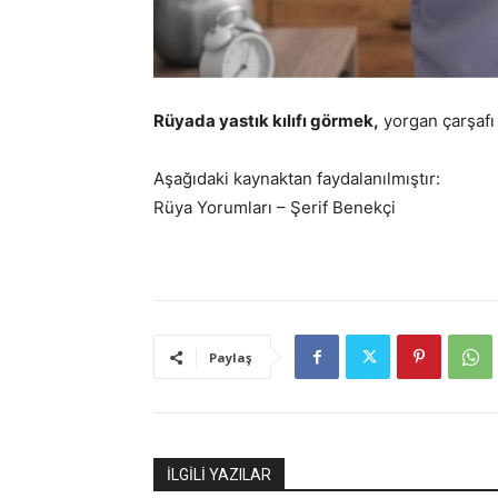
Rüyada yastık kılıfı görmek,
yorgan çarşafı 
Aşağıdaki kaynaktan faydalanılmıştır:
Rüya Yorumları – Şerif Benekçi
Paylaş
İLGİLİ YAZILAR