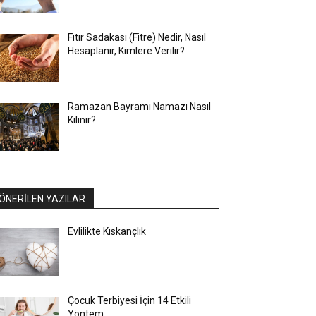
Fıtır Sadakası (Fitre) Nedir, Nasıl
Hesaplanır, Kimlere Verilir?
Ramazan Bayramı Namazı Nasıl
Kılınır?
ÖNERİLEN YAZILAR
Evlilikte Kıskançlık
Çocuk Terbiyesi İçin 14 Etkili
Yöntem