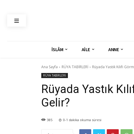
İSLÂM
AİLE
ANNE
Ana Sayfa
RÜYA TABİRLERİ
Rüyada Yastık Kılıfı Gör
RÜYA TABİRLERİ
Rüyada Yastık Kıl
Gelir?
385
0-1
dakika okuma süresi