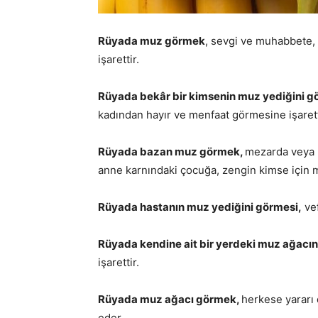
Rüyada muz görmek
, sevgi ve muhabbete,
işarettir.
Rüyada bekâr bir kimsenin muz yediğini g
kadından hayır ve menfaat görmesine işarett
Rüyada bazan muz görmek,
mezarda veya h
anne karnındaki çocuğa, zengin kimse için ma
Rüyada hastanın muz yediğini görmesi,
vef
Rüyada kendine ait bir yerdeki muz ağacı
işarettir.
Rüyada muz ağacı görmek,
herkese yararı 
eder.