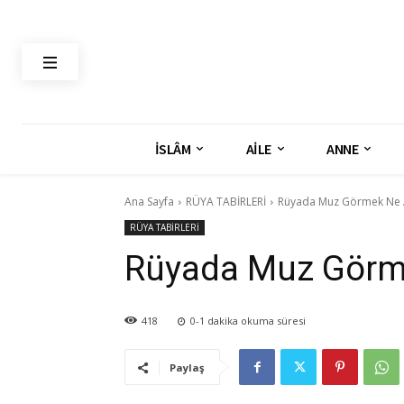
İSLÂM
AİLE
ANNE
Ana Sayfa
RÜYA TABİRLERİ
Rüyada Muz Görmek Ne 
RÜYA TABİRLERİ
Rüyada Muz Görme
418
0-1
dakika okuma süresi
Paylaş