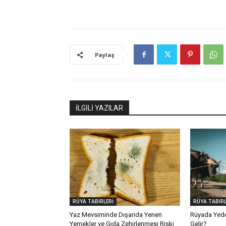
Paylaş
İLGİLİ YAZILAR
RÜYA TABİRLERİ
RÜYA TABİRL
Yaz Mevsiminde Dışarıda Yenen
Rüyada Yed
Yemekler ve Gıda Zehirlenmesi Riski
Gelir?