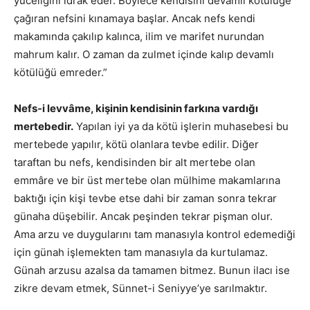
yüceliğini idrak eder. Böylece kendisini devamlı kötülüğe
çağıran nefsini kınamaya başlar. Ancak nefs kendi
makamında çakılıp kalınca, ilim ve marifet nurundan
mahrum kalır. O zaman da zulmet içinde kalıp devamlı
kötülüğü emreder.”
Nefs-i levvâme, kişinin kendisinin farkına vardığı
mertebedir.
Yapılan iyi ya da kötü işlerin muhasebesi bu
mertebede yapılır, kötü olanlara tevbe edilir. Diğer
taraftan bu nefs, kendisinden bir alt mertebe olan
emmâre ve bir üst mertebe olan mülhime makamlarına
baktığı için kişi tevbe etse dahi bir zaman sonra tekrar
günaha düşebilir. Ancak peşinden tekrar pişman olur.
Ama arzu ve duygularını tam manasıyla kontrol edemediği
için günah işlemekten tam manasıyla da kurtulamaz.
Günah arzusu azalsa da tamamen bitmez. Bunun ilacı ise
zikre devam etmek, Sünnet-i Seniyye’ye sarılmaktır.