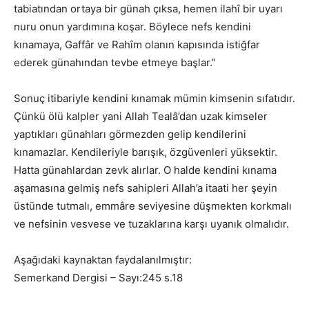
tabiatından ortaya bir günah çıksa, hemen ilahî bir uyarı
nuru onun yardımına koşar. Böylece nefs kendini
kınamaya, Gaffâr ve Rahîm olanın kapısında istiğfar
ederek günahından tevbe etmeye başlar.”
Sonuç itibariyle kendini kınamak mümin kimsenin sıfatıdır.
Çünkü ölü kalpler yani Allah Tealâ’dan uzak kimseler
yaptıkları günahları görmezden gelip kendilerini
kınamazlar. Kendileriyle barışık, özgüvenleri yüksektir.
Hatta günahlardan zevk alırlar. O halde kendini kınama
aşamasına gelmiş nefs sahipleri Allah’a itaati her şeyin
üstünde tutmalı, emmâre seviyesine düşmekten korkmalı
ve nefsinin vesvese ve tuzaklarına karşı uyanık olmalıdır.
Aşağıdaki kaynaktan faydalanılmıştır:
Semerkand Dergisi – Sayı:245 s.18