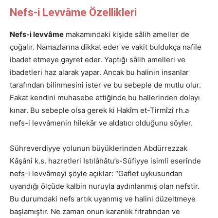
Nefs-i Levvâme Özellikleri
Nefs-i levvâme
makamındaki kişide sâlih ameller de
çoğalır. Namazlarına dikkat eder ve vakit buldukça nafile
ibadet etmeye gayret eder. Yaptığı sâlih amelleri ve
ibadetleri haz alarak yapar. Ancak bu halinin insanlar
tarafından bilinmesini ister ve bu sebeple de mutlu olur.
Fakat kendini muhasebe ettiğinde bu hallerinden dolayı
kınar. Bu sebeple olsa gerek ki Hakîm et-Tirmîzî rh.a
nefs-i levvâmenin hilekâr ve aldatıcı olduğunu söyler.
Sühreverdiyye yolunun büyüklerinden Abdürrezzak
Kâşânî k.s. hazretleri Istılâhâtu’s-Sûfiyye isimli eserinde
nefs-i levvâmeyi şöyle açıklar: “Gaflet uykusundan
uyandığı ölçüde kalbin nuruyla aydınlanmış olan nefstir.
Bu durumdaki nefs artık uyanmış ve halini düzeltmeye
başlamıştır. Ne zaman onun karanlık fıtratından ve