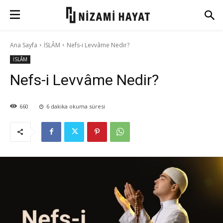
Ana Sayfa
İSLÂM
Nefs-i Levvâme Nedir?
İSLÂM
Nefs-i Levvâme Nedir?
660
6
dakika okuma süresi