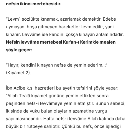
nefsin ikinci mertebesidir.
“Levm” sözlükte kınamak, azarlamak demektir. Edebe
uymayan, hoşa gitmeyen hareketler levm edilir, yani
kınanır. Levvâme ise kendini çokça kınayan anlamındadır.
Nefsin levvâme mertebesi Kur’an-ı Kerim’de mealen
şöyle geçer:
“Hayır, kendini kınayan nefse de yemin ederim…”
(Kıyâmet 2).
İbn Acîbe k.s. hazretleri bu ayetin tefsirini şöyle yapar:
“Allah Tealâ kıyamet gününe yemin ettikten sonra
peşinden nefs-i levvâmeye yemin etmiştir. Bunun sebebi,
ikisinde de vuku bulan olayların azametine vurgu
yapılmasındandır. Hatta nefs-i levvâme Allah katında daha
büyük bir rütbeye sahiptir. Çünkü bu nefs, önce işlediği