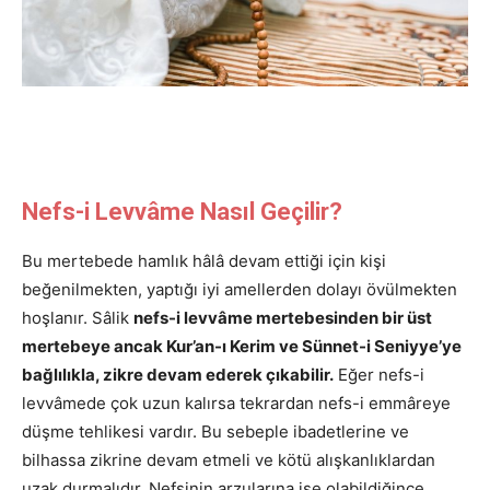
Nefs-i Levvâme Nasıl Geçilir?
Bu mertebede hamlık hâlâ devam ettiği için kişi
beğenilmekten, yaptığı iyi amellerden dolayı övülmekten
hoşlanır. Sâlik
nefs-i levvâme mertebesinden bir üst
mertebeye ancak Kur’an-ı Kerim ve Sünnet-i Seniyye’ye
bağlılıkla, zikre devam ederek çıkabilir.
Eğer nefs-i
levvâmede çok uzun kalırsa tekrardan nefs-i emmâreye
düşme tehlikesi vardır. Bu sebeple ibadetlerine ve
bilhassa zikrine devam etmeli ve kötü alışkanlıklardan
uzak durmalıdır. Nefsinin arzularına ise olabildiğince