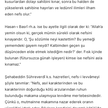
kusurlardan dolayı sahibini kınar, sonra bu halden de
yükselerek sahibine hayırları ve ledünnî ilimleri ilham
eden nefs olur.”
Hasan-ı Basrî rh.a. ise bu ayetle ilgili olarak der ki: “Allah’a
yemin olsun ki, gerçek mümin sürekli olarak nefsini
kınayandır. O, ‘Şu sözümle neyi kastettim? Bu yemeği
yememdeki gayem neydi? Kalbimden geçen şu
düşünceden elde etmek istediğim nedir?’ der. Fısk içinde
bulunan (fütursuzca günah işleyen) kimse ise nefsini asla
kınamaz.”
Şehabeddin Sühreverdî k.s. hazretleri, nefs-i levvâmeyi
şöyle tanımlar: “Nefs, asıl karakterinden ve bu
karakterinin doğurduğu kötü arzularından ruhun
bulunduğu makama ulaşmışsa levvâme mertebesindedir.
Çünkü o, mutmainne makamına nazar ederek oranın