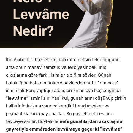
İbn Acîbe k.s. hazretleri, hakikatte nefsin tek olduğunu
ama onun manevi temizlik ve terbiyesindeki iniş
çıkışlarına göre farklı isimler aldığını söyler. Günah
bataklığına batan, münkere sevk eden nefs, “emmâre”
ismini alırken, yaptığı kötü işleri kınamaya başladığında
“
levvâme
” ismini alır. Yani kul, günahlarını düşünüp çirkin
hallerinin farkına varınca kendini hesaba çeker ve
pişmanlıkla kınamaya başlar. Bu gayreti neticesinde
tevbeye sarılır. Böylelikle
nefs günahlardan uzaklaşma
gayretiyle emmâreden levvâmeye geçer ki “levvâme”