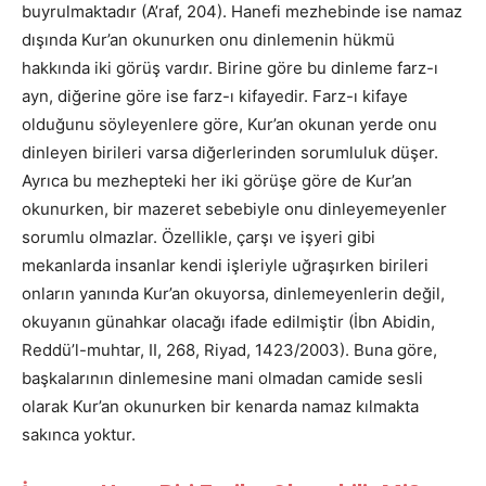
buyrulmaktadır (A’raf, 204). Hanefi mezhebinde ise namaz
dışında Kur’an okunurken onu dinlemenin hükmü
hakkında iki görüş vardır. Birine göre bu dinleme farz-ı
ayn, diğerine göre ise farz-ı kifayedir. Farz-ı kifaye
olduğunu söyleyenlere göre, Kur’an okunan yerde onu
dinleyen birileri varsa diğerlerinden sorumluluk düşer.
Ayrıca bu mezhepteki her iki görüşe göre de Kur’an
okunurken, bir mazeret sebebiyle onu dinleyemeyenler
sorumlu olmazlar. Özellikle, çarşı ve işyeri gibi
mekanlarda insanlar kendi işleriyle uğraşırken birileri
onların yanında Kur’an okuyorsa, dinlemeyenlerin değil,
okuyanın günahkar olacağı ifade edilmiştir (İbn Abidin,
Reddü’l-muhtar, II, 268, Riyad, 1423/2003). Buna göre,
başkalarının dinlemesine mani olmadan camide sesli
olarak Kur’an okunurken bir kenarda namaz kılmakta
sakınca yoktur.