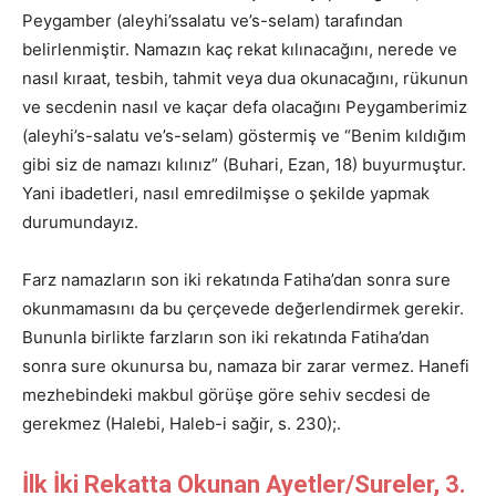
Peygamber (aleyhi’ssalatu ve’s-selam) tarafından
belirlenmiştir. Namazın kaç rekat kılınacağını, nerede ve
nasıl kıraat, tesbih, tahmit veya dua okunacağını, rükunun
ve secdenin nasıl ve kaçar defa olacağını Peygamberimiz
(aleyhi’s-salatu ve’s-selam) göstermiş ve “Benim kıldığım
gibi siz de namazı kılınız” (Buhari, Ezan, 18) buyurmuştur.
Yani ibadetleri, nasıl emredilmişse o şekilde yapmak
durumundayız.
Farz namazların son iki rekatında Fatiha’dan sonra sure
okunmamasını da bu çerçevede değerlendirmek gerekir.
Bununla birlikte farzların son iki rekatında Fatiha’dan
sonra sure okunursa bu, namaza bir zarar vermez. Hanefi
mezhebindeki makbul görüşe göre sehiv secdesi de
gerekmez (Halebi, Haleb-i sağir, s. 230);.
İlk İki Rekatta Okunan Ayetler/Sureler, 3.