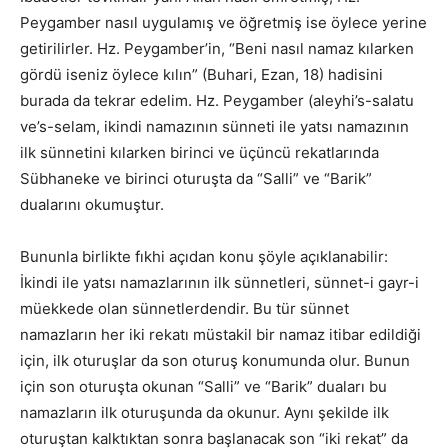
Peygamber nasıl uygulamış ve öğretmiş ise öylece yerine
getirilirler. Hz. Peygamber’in, “Beni nasıl namaz kılarken
gördü iseniz öylece kılın” (Buhari, Ezan, 18) hadisini
burada da tekrar edelim. Hz. Peygamber (aleyhi’s-salatu
ve’s-selam, ikindi namazının sünneti ile yatsı namazının
ilk sünnetini kılarken birinci ve üçüncü rekatlarında
Sübhaneke ve birinci oturuşta da “Salli” ve “Barik”
dualarını okumuştur.
Bununla birlikte fıkhi açıdan konu şöyle açıklanabilir:
İkindi ile yatsı namazlarının ilk sünnetleri, sünnet-i gayr-i
müekkede olan sünnetlerdendir. Bu tür sünnet
namazların her iki rekatı müstakil bir namaz itibar edildiği
için, ilk oturuşlar da son oturuş konumunda olur. Bunun
için son oturuşta okunan “Salli” ve “Barik” duaları bu
namazların ilk oturuşunda da okunur. Aynı şekilde ilk
oturuştan kalktıktan sonra başlanacak son “iki rekat” da