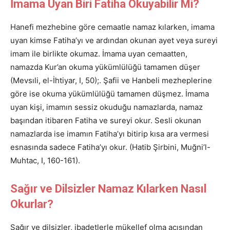
İmama Uyan Biri Fatiha Okuyabilir Mi?
Hanefi mezhebine göre cemaatle namaz kılarken, imama
uyan kimse Fatiha’yı ve ardından okunan ayet veya sureyi
imam ile birlikte okumaz. İmama uyan cemaatten,
namazda Kur’an okuma yükümlülüğü tamamen düşer
(Mevsıli, el-İhtiyar, I, 50);. Şafii ve Hanbeli mezheplerine
göre ise okuma yükümlülüğü tamamen düşmez. İmama
uyan kişi, imamın sessiz okuduğu namazlarda, namaz
başından itibaren Fatiha ve sureyi okur. Sesli okunan
namazlarda ise imamın Fatiha’yı bitirip kısa ara vermesi
esnasında sadece Fatiha’yı okur. (Hatib Şirbini, Muğni’l-
Muhtac, I, 160-161).
Sağır ve Dilsizler Namaz Kılarken Nasıl
Okurlar?
Sağır ve dilsizler, ibadetlerle mükellef olma açısından