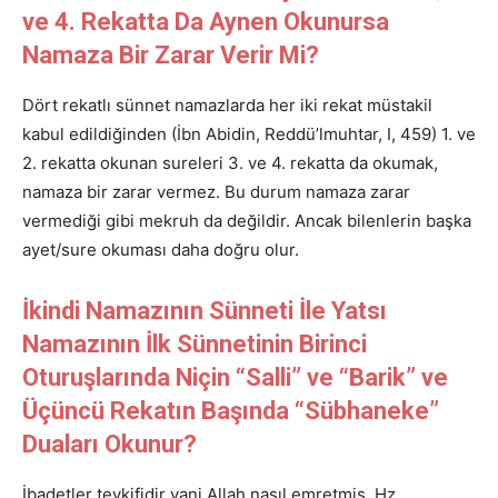
ve 4. Rekatta Da Aynen Okunursa
Namaza Bir Zarar Verir Mi?
Dört rekatlı sünnet namazlarda her iki rekat müstakil
kabul edildiğinden (İbn Abidin, Reddü’lmuhtar, I, 459) 1. ve
2. rekatta okunan sureleri 3. ve 4. rekatta da okumak,
namaza bir zarar vermez. Bu durum namaza zarar
vermediği gibi mekruh da değildir. Ancak bilenlerin başka
ayet/sure okuması daha doğru olur.
İkindi Namazının Sünneti İle Yatsı
Namazının İlk Sünnetinin Birinci
Oturuşlarında Niçin “Salli” ve “Barik” ve
Üçüncü Rekatın Başında “Sübhaneke”
Duaları Okunur?
İbadetler tevkifidir yani Allah nasıl emretmiş, Hz.