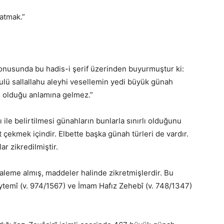
 atmak.”
onusunda bu hadis-i şerif üzerinden buyurmuştur ki:
ulü sallallahu aleyhi vesellemin yedi büyük günah
e olduğu anlamına gelmez.”
 ile belirtilmesi günahların bunlarla sınırlı olduğunu
t çekmek içindir. Elbette başka günah türleri de vardır.
ar zikredilmiştir.
aleme almış, maddeler halinde zikretmişlerdir. Bu
ytemî (v. 974/1567) ve İmam Hafız Zehebî (v. 748/1347)