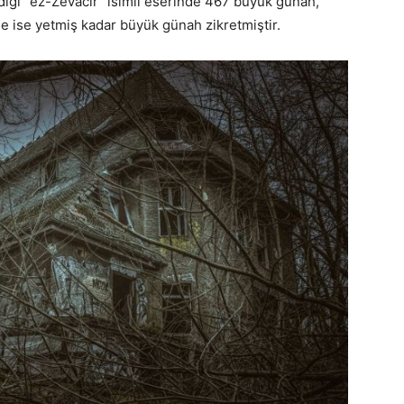
dığı “ez-Zevâcir” isimli eserinde 467 büyük günah,
de ise yetmiş kadar büyük günah zikretmiştir.