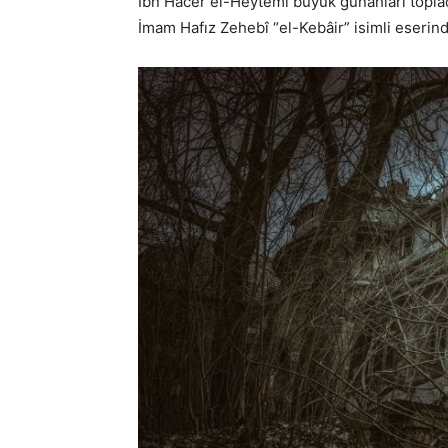
İbn Hacer el-Heytemî büyük günahları topla
İmam Hafız Zehebî “el-Kebâir” isimli eserin