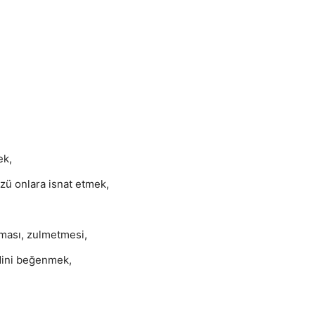
ek,
zü onlara isnat etmek,
atması, zulmetmesi,
dini beğenmek,