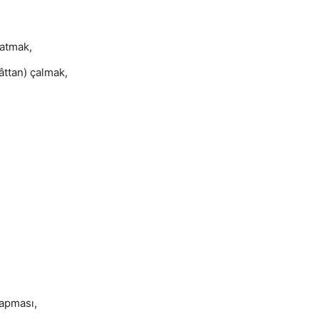
 atmak,
ttan) çalmak,
yapması,