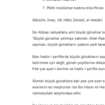
İffetli müslüman kadına zina iftirası
(Müslim, İman, 38; Hâfız Zehebî, el-Kebâir)
İbn Abbas radıyallahu anh büyük günahlar k
“Büyük günahlar yetmişe yakındır. Allah Ras
sayması, büyük günahların sadece yedi tan
Bazı hadis-i şeriflerde büyük günahların sayı
belirtmek için değil, günah çeşitlerine dikka
Pek çok ayet-i kerime ve hadis-i şerifte bunl
Âlimler büyük günahlara dair pek çok eser k
eserlerin en meşhurları ise İbn Hacer el-He
rahmetullahi aleyhimâya aittir.