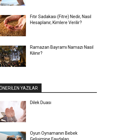
Fıtır Sadakası (Fitre) Nedir, Nasıl
Hesaplanır, Kimlere Verilir?
Ramazan Bayramı Namazı Nasıl
Kılınır?
ÖNERİLEN YAZILAR
Dilek Duası
Oyun Oynamanın Bebek
Gelişimine Faydaları