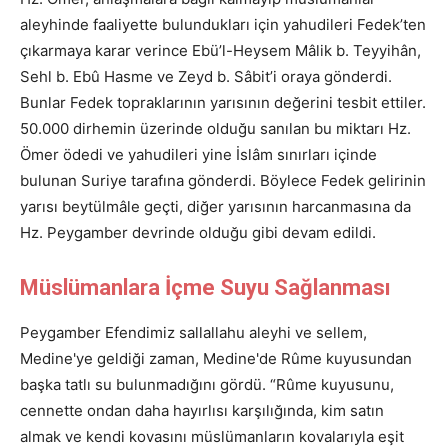
aleyhinde faaliyette bulundukları için yahudileri Fedek’ten
çıkarmaya karar verince Ebü’l-Heysem Mâlik b. Teyyihân,
Sehl b. Ebû Hasme ve Zeyd b. Sâbit’i oraya gönderdi.
Bunlar Fedek topraklarının yarısının değerini tesbit ettiler.
50.000 dirhemin üzerinde olduğu sanılan bu miktarı Hz.
Ömer ödedi ve yahudileri yine İslâm sınırları içinde
bulunan Suriye tarafına gönderdi. Böylece Fedek gelirinin
yarısı beytülmâle geçti, diğer yarısının harcanmasına da
Hz. Peygamber devrinde olduğu gibi devam edildi.
Müslümanlara İçme Suyu Sağlanması
Peygamber Efendimiz sallallahu aleyhi ve sellem,
Medine'ye geldiği zaman, Medine'de Rûme kuyusundan
başka tatlı su bulunmadığını gördü. “Rûme kuyusunu,
cennette ondan daha hayırlısı karşılığında, kim satın
almak ve kendi kovasını müslümanların kovalarıyla eşit