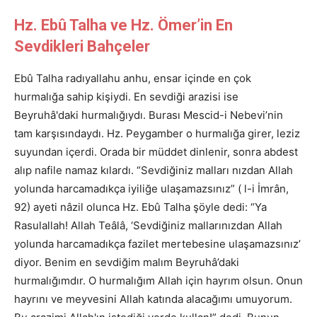
Hz. Ebû Talha ve Hz. Ömer’in En
Sevdikleri Bahçeler
Ebû Talha radıyallahu anhu, ensar içinde en çok
hurmalığa sahip kişiydi. En sevdiği arazisi ise
Beyruhâ'daki hurmalığıydı. Burası Mescid-i Nebevi’nin
tam karşısındaydı. Hz. Peygamber o hurmalığa girer, leziz
suyundan içerdi. Orada bir müddet dinlenir, sonra abdest
alıp nafile namaz kılardı. “Sevdiğiniz malları nızdan Allah
yolunda harcamadıkça iyiliğe ulaşamazsınız” ( l-i İmrân,
92) ayeti nâzil olunca Hz. Ebû Talha şöyle dedi: “Ya
Rasulallah! Allah Teâlâ, ‘Sevdiğiniz mallarınızdan Allah
yolunda harcamadıkça fazilet mertebesine ulaşamazsınız’
diyor. Benim en sevdiğim malım Beyruhâ’daki
hurmalığımdır. O hurmalığım Allah için hayrım olsun. Onun
hayrını ve meyvesini Allah katında alacağımı umuyorum.