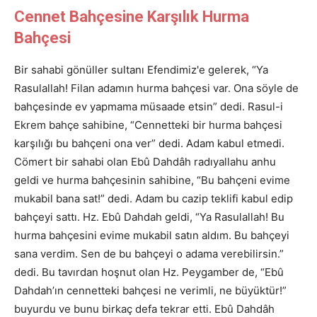
Cennet Bahçesine Karşılık Hurma
Bahçesi
Bir sahabi gönüller sultanı Efendimiz'e gelerek, “Ya
Rasulallah! Filan adamın hurma bahçesi var. Ona söyle de
bahçesinde ev yapmama müsaade etsin” dedi. Rasul-i
Ekrem bahçe sahibine, “Cennetteki bir hurma bahçesi
karşılığı bu bahçeni ona ver” dedi. Adam kabul etmedi.
Cömert bir sahabi olan Ebû Dahdâh radıyallahu anhu
geldi ve hurma bahçesinin sahibine, “Bu bahçeni evime
mukabil bana sat!” dedi. Adam bu cazip teklifi kabul edip
bahçeyi sattı. Hz. Ebû Dahdah geldi, “Ya Rasulallah! Bu
hurma bahçesini evime mukabil satın aldım. Bu bahçeyi
sana verdim. Sen de bu bahçeyi o adama verebilirsin.”
dedi. Bu tavırdan hoşnut olan Hz. Peygamber de, “Ebû
Dahdah’ın cennetteki bahçesi ne verimli, ne büyüktür!”
buyurdu ve bunu birkaç defa tekrar etti. Ebû Dahdâh