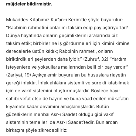
müjdeler bildirmiştir.
Mukaddes Kitabımız Kur’an-ı Kerim’de şöyle buyurulur:
“Rabbinin rahmetini onlar mı taksim edip paylaştırıyorlar?
Dünya hayatında onların geçimliklerini aralarında biz
taksim ettik; birbirlerine iş gördürmeleri için kimini kimine
derecelerle üstün kıldık; Rabbinin rahmeti, onların
biriktirdikleri şeylerden daha iyidir.” (Zuhruf, 32) “Yardım
isteyenlere ve yoksullara mallarından belli bir pay vardır.”
(Zariyat, 19) Açıkça emir buyurulan bu hususlara riayetin
gereği infaktır. İnfak ahlâkını sistemli ve sürekli kılabilmek
için de vakıf sistemini oluşturmuşlardır. Böylece hayır
sahibi vefat etse de hayrın ve buna vaad edilen mükafatın
kıyamete kadar devamını amaçlamışlardır. Bütün
güzelliklerin menbaı Asr-ı Saadet olduğu gibi vakıf
sisteminin temelleri de Asr-ı Saadet’tedir. Bunlardan
birkaçını şöyle zikredebiliriz: