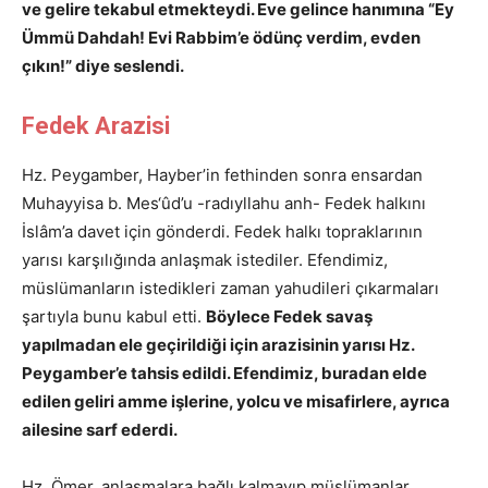
ve gelire tekabul etmekteydi. Eve gelince hanımına “Ey
Ümmü Dahdah! Evi Rabbim’e ödünç verdim, evden
çıkın!” diye seslendi.
Fedek Arazisi
Hz. Peygamber, Hayber’in fethinden sonra ensardan
Muhayyisa b. Mes‘ûd’u -radıyllahu anh- Fedek halkını
İslâm’a davet için gönderdi. Fedek halkı topraklarının
yarısı karşılığında anlaşmak istediler. Efendimiz,
müslümanların istedikleri zaman yahudileri çıkarmaları
şartıyla bunu kabul etti.
Böylece Fedek savaş
yapılmadan ele geçirildiği için arazisinin yarısı Hz.
Peygamber’e tahsis edildi. Efendimiz, buradan elde
edilen geliri amme işlerine, yolcu ve misafirlere, ayrıca
ailesine sarf ederdi.
Hz. Ömer, anlaşmalara bağlı kalmayıp müslümanlar