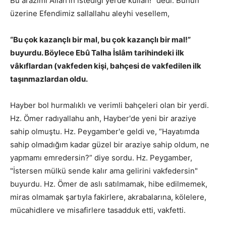
Bu arazimi Allah'ın istediği yerde kullan!” dedi. Bunun
üzerine Efendimiz sallallahu aleyhi vesellem,
“Bu çok kazançlı bir mal, bu çok kazançlı bir mal!”
buyurdu. Böylece Ebû Talha İslâm tarihindeki ilk
vâkıflardan (vakfeden kişi, bahçesi de vakfedilen ilk
taşınmazlardan oldu.
Hayber bol hurmalıklı ve verimli bahçeleri olan bir yerdi.
Hz. Ömer radıyallahu anh, Hayber'de yeni bir araziye
sahip olmuştu. Hz. Peygamber'e geldi ve, “Hayatımda
sahip olmadığım kadar güzel bir araziye sahip oldum, ne
yapmamı emredersin?” diye sordu. Hz. Peygamber,
"İstersen mülkü sende kalır ama gelirini vakfedersin"
buyurdu. Hz. Ömer de aslı satılmamak, hibe edilmemek,
miras olmamak şartıyla fakirlere, akrabalarına, kölelere,
mücahidlere ve misafirlere tasadduk etti, vakfetti.