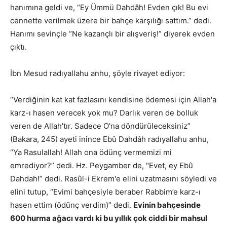
hanımına geldi ve, “Ey Ümmü Dahdâh! Evden çık! Bu evi
cennette verilmek üzere bir bahçe karşılığı sattım.” dedi.
Hanımı sevinçle “Ne kazançlı bir alışveriş!” diyerek evden
çıktı.
İbn Mesud radıyallahu anhu, şöyle rivayet ediyor:
“Verdiğinin kat kat fazlasını kendisine ödemesi için Allah'a
karz-ı hasen verecek yok mu? Darlık veren de bolluk
veren de Allah'tır. Sadece O'na döndürüleceksiniz”
(Bakara, 245) ayeti inince Ebû Dahdâh radıyallahu anhu,
“Ya Rasulallah! Allah ona ödünç vermemizi mi
emrediyor?” dedi. Hz. Peygamber de, "Evet, ey Ebû
Dahdah!” dedi. Rasûl-i Ekrem'e elini uzatmasını söyledi ve
elini tutup, “Evimi bahçesiyle beraber Rabbim’e karz-ı
hasen ettim (ödünç verdim)” dedi.
Evinin bahçesinde
600 hurma ağacı vardı ki bu yıllık çok ciddi bir mahsul