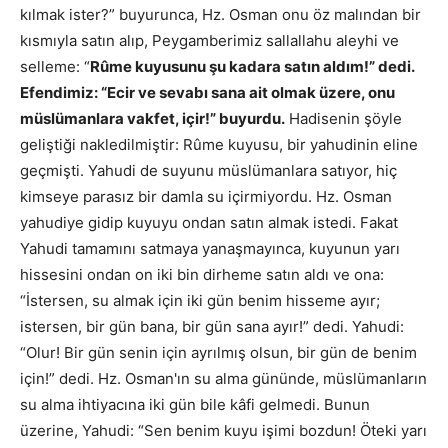
kılmak ister?” buyurunca, Hz. Osman onu öz malından bir
kısmıyla satın alıp, Peygamberimiz sallallahu aleyhi ve
selleme: “
Rûme kuyusunu şu kadara satın aldım!” dedi.
Efendimiz: “Ecir ve sevabı sana ait olmak üzere, onu
müslümanlara vakfet, içir!” buyurdu.
Hadisenin şöyle
geliştiği nakledilmiştir: Rûme kuyusu, bir yahudinin eline
geçmişti. Yahudi de suyunu müslümanlara satıyor, hiç
kimseye parasız bir damla su içirmiyordu. Hz. Osman
yahudiye gidip kuyuyu ondan satın almak istedi. Fakat
Yahudi tamamını satmaya yanaşmayınca, kuyunun yarı
hissesini ondan on iki bin dirheme satın aldı ve ona:
“İstersen, su almak için iki gün benim hisseme ayır;
istersen, bir gün bana, bir gün sana ayır!” dedi. Yahudi:
“Olur! Bir gün senin için ayrılmış olsun, bir gün de benim
için!” dedi. Hz. Osman'ın su alma gününde, müslümanların
su alma ihtiyacına iki gün bile kâfi gelmedi. Bunun
üzerine, Yahudi: “Sen benim kuyu işimi bozdun! Öteki yarı