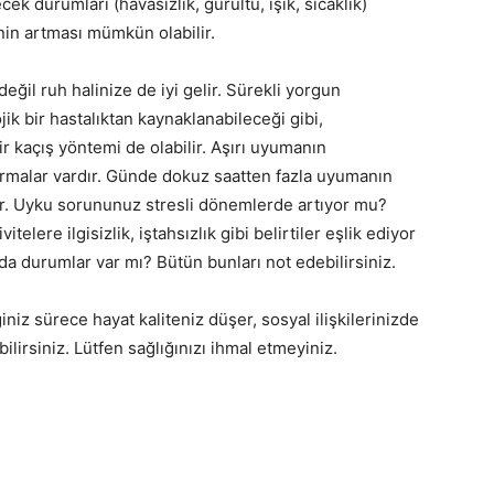
 durumları (havasızlık, gürültü, ışık, sıcaklık)
inin artması mümkün olabilir.
ğil ruh halinize de iyi gelir. Sürekli yorgun
k bir hastalıktan kaynaklanabileceği gibi,
r kaçış yöntemi de olabilir. Aşırı uyumanın
tırmalar vardır. Günde dokuz saatten fazla uyumanın
ır. Uyku sorununuz stresli dönemlerde artıyor mu?
elere ilgisizlik, iştahsızlık gibi belirtiler eşlik ediyor
a durumlar var mı? Bütün bunları not edebilirsiniz.
niz sürece hayat kaliteniz düşer, sosyal ilişkilerinizde
ilirsiniz. Lütfen sağlığınızı ihmal etmeyiniz.