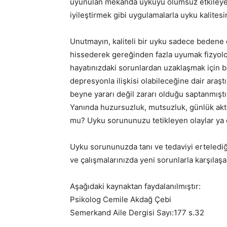
uyunulan mekanda uykuyu olumsuz etkileyecek
iyileştirmek gibi uygulamalarla uyku kalites
Unutmayın, kaliteli bir uyku sadece bedene de
hissederek gereğinden fazla uyumak fizyoloji
hayatınızdaki sorunlardan uzaklaşmak için bi
depresyonla ilişkisi olabileceğine dair araş
beyne yararı değil zararı olduğu saptanmışt
Yanında huzursuzluk, mutsuzluk, günlük aktivit
mu? Uyku sorununuzu tetikleyen olaylar ya d
Uyku sorununuzda tanı ve tedaviyi ertelediği
ve çalışmalarınızda yeni sorunlarla karşılaşab
Aşağıdaki kaynaktan faydalanılmıştır:
Psikolog Cemile Akdağ Çebi
Semerkand Aile Dergisi Sayı:177 s.32