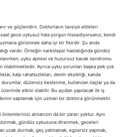
ır ve güçlendirir. Doktorların tavsiye ettikleri
aat gece uykusu) hala yorgun hissediyorsanız, kendi
uzmana görünmek daha iyi bir fikirdir. Şu anda
ığı vardır. Örneğin narkolepsi hastalığında gündüz
nımlanırken, uyku apnesi ve huzursuz bacak sendromu
n olabilmektedir. Ayrıca uyku sorunları başka pek çok
zlıklar, kalp rahatsızlıkları, demir eksikliği, kanda
bi durumlar, düzensiz beslenme, kullanılan ilaçlar ya da
üzerinde etkisi olabilir. Bu açıdan yapılacak ilk iş
ini saptamak için uzman bir doktora görünmektir.
i önlemlerinizi almanızın da bir zararı yoktur. Aynı
uşturmak, gündüz uykusuna direnmek, geceleri
ından uzak durmak, geç yatmamak, egzersiz yapmak,