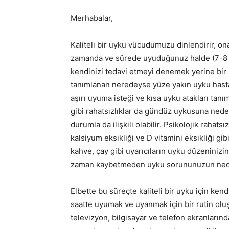
Merhabalar,
Kaliteli bir uyku vücudumuzu dinlendirir, onar
zamanda ve sürede uyuduğunuz halde (7-8 s
kendinizi tedavi etmeyi denemek yerine bir 
tanımlanan neredeyse yüze yakın uyku hastal
aşırı uyuma isteği ve kısa uyku atakları ta
gibi rahatsızlıklar da gündüz uykusuna nede
durumla da ilişkili olabilir. Psikolojik rahatsı
kalsiyum eksikliği ve D vitamini eksikliği gi
kahve, çay gibi uyarıcıların uyku düzeninizin 
zaman kaybetmeden uyku sorununuzun neden
Elbette bu süreçte kaliteli bir uyku için kend
saatte uyumak ve uyanmak için bir rutin ol
televizyon, bilgisayar ve telefon ekranlar