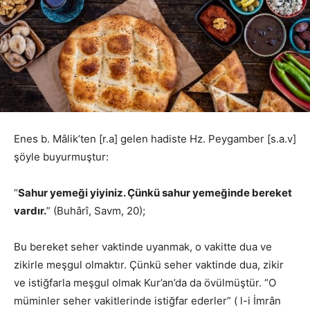
Enes b. Mâlik’ten [r.a] gelen hadiste Hz. Peygamber [s.a.v]
şöyle buyurmuştur:
“
Sahur yemeği yiyiniz. Çünkü sahur yemeğinde bereket
vardır.
” (Buhârî, Savm, 20);
Bu bereket seher vaktinde uyanmak, o vakitte dua ve
zikirle meşgul olmaktır. Çünkü seher vaktinde dua, zikir
ve istiğfarla meşgul olmak Kur’an’da da övülmüştür. “O
müminler seher vakitlerinde istiğfar ederler” ( l-i İmrân