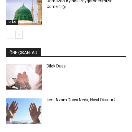
Ramazan Ayında Peygamberimizin
Cömertliği
İSLÂM
ÖNE ÇIKANLAR
Dilek Duası
İsmi Azam Duası Nedir, Nasıl Okunur?