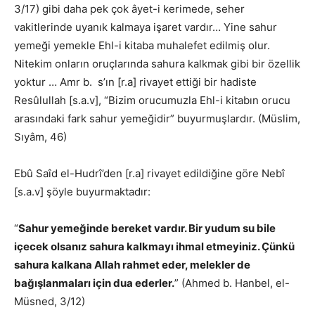
3/17) gibi daha pek çok âyet-i kerimede, seher
vakitlerinde uyanık kalmaya işaret vardır… Yine sahur
yemeği yemekle Ehl-i kitaba muhalefet edilmiş olur.
Nitekim onların oruçlarında sahura kalkmak gibi bir özellik
yoktur … Amr b. s’ın [r.a] rivayet ettiği bir hadiste
Resûlullah [s.a.v], “Bizim orucumuzla Ehl-i kitabın orucu
arasındaki fark sahur yemeğidir” buyurmuşlardır. (Müslim,
Sıyâm, 46)
Ebû Saîd el-Hudrî’den [r.a] rivayet edildiğine göre Nebî
[s.a.v] şöyle buyurmaktadır:
“
Sahur yemeğinde bereket vardır. Bir yudum su bile
içecek olsanız sahura kalkmayı ihmal etmeyiniz. Çünkü
sahura kalkana Allah rahmet eder, melekler de
bağışlanmaları için dua ederler.
” (Ahmed b. Hanbel, el-
Müsned, 3/12)