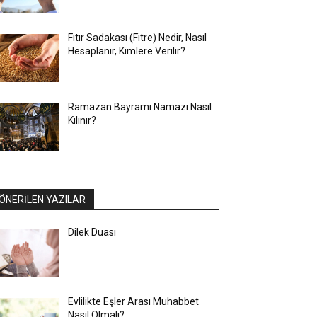
Fıtır Sadakası (Fitre) Nedir, Nasıl
Hesaplanır, Kimlere Verilir?
Ramazan Bayramı Namazı Nasıl
Kılınır?
ÖNERİLEN YAZILAR
Dilek Duası
Evlilikte Eşler Arası Muhabbet
Nasıl Olmalı?