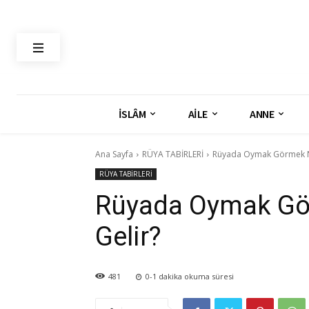
İSLÂM
AİLE
ANNE
Ana Sayfa
RÜYA TABİRLERİ
Rüyada Oymak Görmek N
RÜYA TABİRLERİ
Rüyada Oymak Gö
Gelir?
481
0-1
dakika okuma süresi