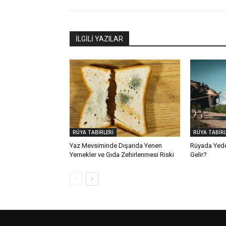
İLGİLİ YAZILAR
RÜYA TABİRLERİ
RÜYA TABİRL
Yaz Mevsiminde Dışarıda Yenen
Rüyada Yed
Yemekler ve Gıda Zehirlenmesi Riski
Gelir?