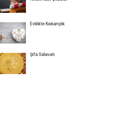
Evlilikte Kıskançlık
Şifa Salavatı