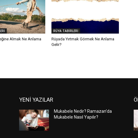
ERİ
RÜYA TABİRLERİ
eğine Almak Ne Anlama
Rüyada Yırtmak Görmek Ne Anlama
Gelir?
YENİ YAZILAR
Ö
Mukabele Nedir? Ramazan’da
Mukabele Nasıl Yapılır?