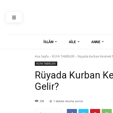
İSLÂM
AİLE
ANNE
Ana Sayfa
RÜYA TABİRLERİ
Rüyada Kurban Kesmek N
RÜYA TABİRLERİ
Rüyada Kurban K
Gelir?
298
1
dakika okuma süresi