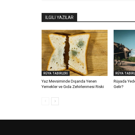
İLGİLİ YAZILAR
RÜYA TABİRLERİ
RÜYA TABİRL
Yaz Mevsiminde Dışarıda Yenen
Rüyada Yed
Yemekler ve Gıda Zehirlenmesi Riski
Gelir?