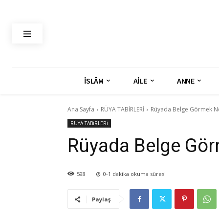
İSLÂM
AİLE
ANNE
Ana Sayfa
RÜYA TABİRLERİ
Rüyada Belge Görmek Ne
RÜYA TABİRLERİ
Rüyada Belge Gör
598
0-1
dakika okuma süresi
Paylaş