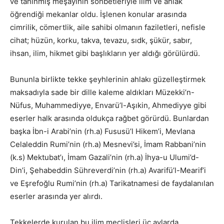
ve tanınmış meşayihin sohbetleriyle ilim ve ahlak
öğrendiği mekanlar oldu. İşlenen konular arasında
cimrilik, cömertlik, aile sahibi olmanın faziletleri, nefisle
cihat; hüzün, korku, takva, tevazu, sıdk, şükür, sabır,
ihsan, ilim, hikmet gibi başlıkların yer aldığı görülürdü.
Bununla birlikte tekke şeyhlerinin ahlakı güzelleştirmek
maksadıyla sade bir dille kaleme aldıkları Müzekki’n-
Nüfus, Muhammediyye, Envarü’l-Aşıkin, Ahmediyye gibi
eserler halk arasında oldukça rağbet görürdü. Bunlardan
başka İbn-i Arabi’nin (rh.a) Fususü’l Hikem’i, Mevlana
Celaleddin Rumi’nin (rh.a) Mesnevi’si, İmam Rabbani’nin
(k.s) Mektubat’ı, İmam Gazali’nin (rh.a) İhya-u Ulumi’d-
Din’i, Şehabeddin Sühreverdi’nin (rh.a) Avarifü’l-Mearif’i
ve Eşrefoğlu Rumi’nin (rh.a) Tarikatnamesi de faydalanılan
eserler arasında yer alırdı.
Tekkelerde kurulan bu ilim meclisleri üç aylarda,