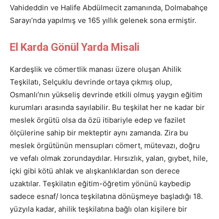
Vahideddin ve Halife Abdülmecit zamanında, Dolmabahçe
Sarayı’nda yapılmış ve 165 yıllık gelenek sona ermiştir.
El Karda Gönül Yarda Misali
Kardeşlik ve cömertlik manası üzere oluşan Ahilik
Teşkilatı, Selçuklu devrinde ortaya çıkmış olup,
Osmanlı’nın yükseliş devrinde etkili olmuş yaygın eğitim
kurumları arasında sayılabilir. Bu teşkilat her ne kadar bir
meslek örgütü olsa da özü itibariyle edep ve fazilet
ölçülerine sahip bir mekteptir aynı zamanda. Zira bu
meslek örgütünün mensupları cömert, mütevazı, doğru
ve vefalı olmak zorundaydılar. Hırsızlık, yalan, gıybet, hile,
içki gibi kötü ahlak ve alışkanlıklardan son derece
uzaktılar. Teşkilatın eğitim-öğretim yönünü kaybedip
sadece esnaf/ lonca teşkilatına dönüşmeye başladığı 18.
yüzyıla kadar, ahilik teşkilatına bağlı olan kişilere bir