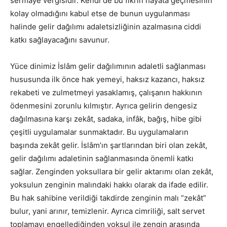
sermaye vergisidir. Kendi de bu fikrin hayata geçmesinin
kolay olmadığını kabul etse de bunun uygulanması
halinde gelir dağılımı adaletsizliğinin azalmasına ciddi
katkı sağlayacağını savunur.
Yüce dinimiz İslâm gelir dağılımının adaletli sağlanması
hususunda ilk önce hak yemeyi, haksız kazancı, haksız
rekabeti ve zulmetmeyi yasaklamış, çalışanın hakkının
ödenmesini zorunlu kılmıştır. Ayrıca gelirin dengesiz
dağılmasına karşı zekât, sadaka, infâk, bağış, hibe gibi
çeşitli uygulamalar sunmaktadır. Bu uygulamaların
başında zekât gelir. İslâm’ın şartlarından biri olan zekât,
gelir dağılımı adaletinin sağlanmasında önemli katkı
sağlar. Zenginden yoksullara bir gelir aktarımı olan zekât,
yoksulun zenginin malındaki hakkı olarak da ifade edilir.
Bu hak sahibine verildiği takdirde zenginin malı “zekât”
bulur, yani arınır, temizlenir. Ayrıca cimriliği, salt servet
toplamayı engellediğinden yoksul ile zengin arasında