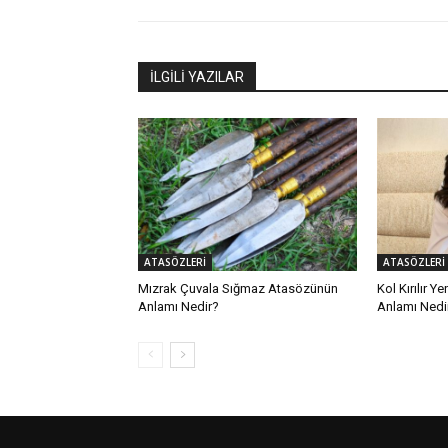
İLGİLİ YAZILAR
ATASÖZLERİ
ATASÖZLERİ
Mızrak Çuvala Sığmaz Atasözünün
Kol Kırılır Y
Anlamı Nedir?
Anlamı Nedi