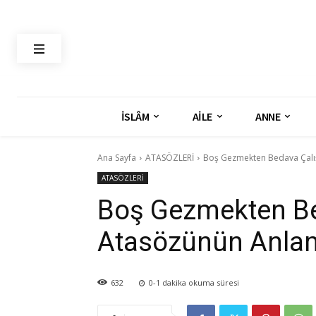
İSLÂM
AİLE
ANNE
Ana Sayfa
ATASÖZLERİ
Boş Gezmekten Bedava Çalı
ATASÖZLERİ
Boş Gezmekten Be
Atasözünün Anlam
632
0-1
dakika okuma süresi