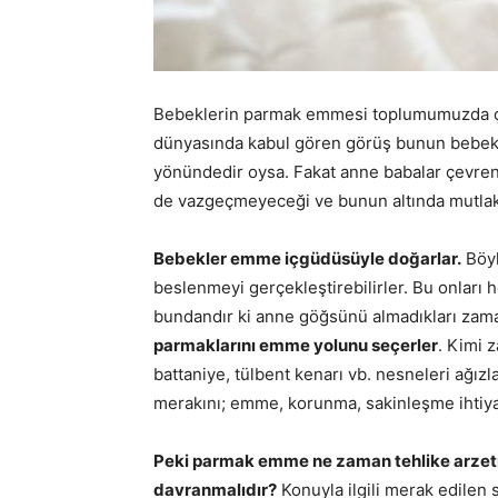
Bebeklerin parmak emmesi toplumumuzda ço
dünyasında kabul gören görüş bunun bebekl
yönündedir oysa. Fakat anne babalar çevren
de vazgeçmeyeceği ve bunun altında mutlak b
Bebekler emme içgüdüsüyle doğarlar.
Böyl
beslenmeyi gerçekleştirebilirler. Bu onları
bundandır ki anne göğsünü almadıkları zam
parmaklarını emme yolunu seçerler
. Kimi 
battaniye, tülbent kenarı vb. nesneleri ağız
merakını; emme, korunma, sakinleşme ihtiyacı
Peki parmak emme ne zaman tehlike arzet
davranmalıdır?
Konuyla ilgili merak edilen 