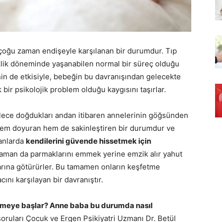
ğu zaman endişeyle karşılanan bir durumdur. Tıp
ik döneminde yaşanabilen normal bir süreç olduğu
in de etkisiyle, bebeğin bu davranışından gelecekte
ir psikolojik problem olduğu kaygısını taşırlar.
ece doğdukları andan itibaren annelerinin göğsünden
 hem doyuran hem de sakinleştiren bir durumdur ve
anlarda
kendilerini güvende hissetmek için
zaman da parmaklarını emmek yerine emzik alır yahut
larına götürürler. Bu tamamen onların keşfetme
nı karşılayan bir davranıştır.
meye başlar? Anne baba bu durumda nasıl
soruları Çocuk ve Ergen Psikiyatri Uzmanı Dr. Betül