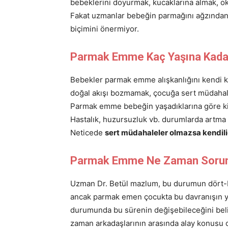
bebeklerini doyurmak, kucaklarına almak, o
Fakat uzmanlar bebeğin parmağını ağzından 
biçimini önermiyor.
Parmak Emme Kaç Yaşına Kada
Bebekler parmak emme alışkanlığını kendi ke
doğal akışı bozmamak, çocuğa sert müdaha
Parmak emme bebeğin yaşadıklarına göre kim
Hastalık, huzursuzluk vb. durumlarda artma 
Neticede
sert müdahaleler olmazsa kendiliğ
Parmak Emme Ne Zaman Sorun 
Uzman Dr. Betül mazlum, bu durumun dört-b
ancak parmak emen çocukta bu davranışın ya
durumunda bu sürenin değişebileceğini belirti
zaman arkadaşlarının arasında alay konusu o