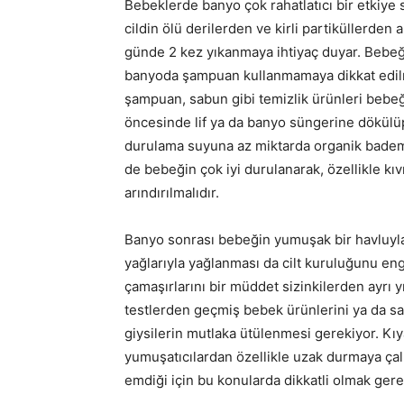
Bebeklerde banyo çok rahatlatıcı bir etkiye s
cildin ölü derilerden ve kirli partiküllerden
günde 2 kez yıkanmaya ihtiyaç duyar. Bebeği
banyoda şampuan kullanmamaya dikkat edilmel
şampuan, sabun gibi temizlik ürünleri bebeğin
öncesinde lif ya da banyo süngerine dökülüp
durulama suyuna az miktarda organik badem ya
de bebeğin çok iyi durulanarak, özellikle kı
arındırılmalıdır.
Banyo sonrası bebeğin yumuşak bir havluyla
yağlarıyla yağlanması da cilt kuruluğunu engel
çamaşırlarını bir müddet sizinkilerden ayrı y
testlerden geçmiş bebek ürünlerini ya da sa
giysilerin mutlaka ütülenmesi gerekiyor. Kı
yumuşatıcılardan özellikle uzak durmaya çalı
emdiği için bu konularda dikkatli olmak gere