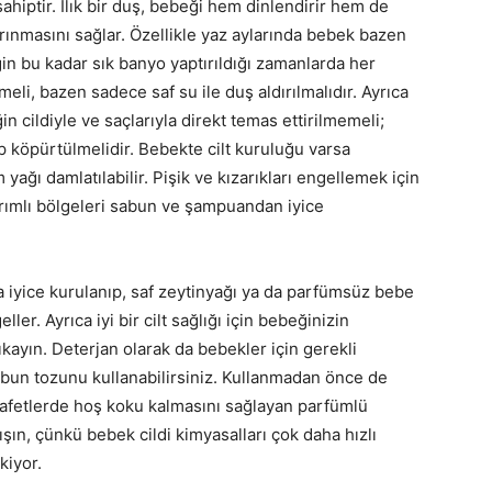
ahiptir. Ilık bir duş, bebeği hem dinlendirir hem de
 arınmasını sağlar. Özellikle yaz aylarında bebek bazen
n bu kadar sık banyo yaptırıldığı zamanlarda her
i, bazen sadece saf su ile duş aldırılmalıdır. Ayrıca
 cildiyle ve saçlarıyla direkt temas ettirilmemeli;
 köpürtülmelidir. Bebekte cilt kuruluğu varsa
ğı damlatılabilir. Pişik ve kızarıkları engellemek için
vrımlı bölgeleri sabun ve şampuandan iyice
 iyice kurulanıp, saf zeytinyağı ya da parfümsüz bebe
ler. Ayrıca iyi bir cilt sağlığı için bebeğinizin
ıkayın. Deterjan olarak da bebekler için gerekli
bun tozunu kullanabilirsiniz. Kullanmadan önce de
yafetlerde hoş koku kalmasını sağlayan parfümlü
şın, çünkü bebek cildi kimyasalları çok daha hızlı
kiyor.