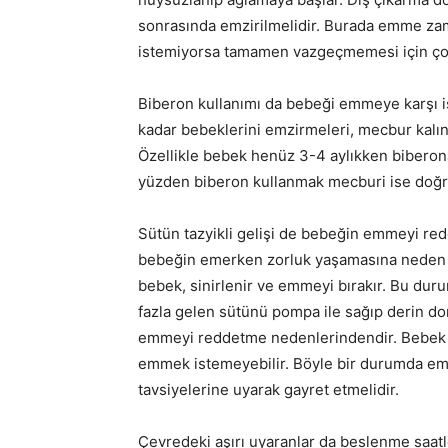
sonrasında emzirilmelidir. Burada emme zam
istemiyorsa tamamen vazgeçmemesi için çok
Biberon kullanımı da bebeği emmeye karşı i
kadar bebeklerini emzirmeleri, mecbur kalı
Özellikle bebek henüz 3-4 aylıkken biberon
yüzden biberon kullanmak mecburi ise doğru
Sütün tazyikli gelişi de bebeğin emmeyi re
bebeğin emerken zorluk yaşamasına neden o
bebek, sinirlenir ve emmeyi bırakır. Bu dur
fazla gelen sütünü pompa ile sağıp derin do
emmeyi reddetme nedenlerindendir. Bebek yo
emmek istemeyebilir. Böyle bir durumda emz
tavsiyelerine uyarak gayret etmelidir.
Çevredeki aşırı uyaranlar da beslenme saatle