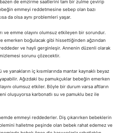
bazen de emzirme saatlerini tam bir zulme çevirip
 bebeğin emmeyi reddetmesine sebep olan bazı
sa da olsa aynı problemleri yaşar.
arı ve emme olayını olumsuz etkileyen bir sorundur.
 ve emerken boğulacak gibi hissettiğinden ağzından
eddeder ve hayli gerginleşir. Annenin düzenli olarak
mizlemesi sorunu çözecektir.
tü ve yanakların iç kısımlarında mantar kaynaklı beyaz
a yapabilir. Ağızdaki bu pamukçuklar bebeğin emerken
yını olumsuz etkiler. Böyle bir durum varsa aftların
ni oluşuyorsa karbonatlı su ve pamuklu bez ile
nemde emmeyi reddederler. Diş çıkarırken bebeklerin
problemini halletme peşinde olan bebek rahat edemez ve
neminde bebek önce diş kaşıyıcılarla rahatlatılıp