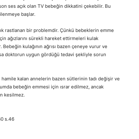
n ses açık olan TV bebeğin dikkatini çekebilir. Bu
ilenmeye başlar.
sık rastlanan bir problemdir. Çünkü bebeklerin emme
in ağızlarını sürekli hareket ettirmeleri kulak
. Bebeğin kulağının ağrısı bazen çeneye vurur ve
rsa doktorun uygun gördüğü tedavi şekliyle sorun
n hamile kalan annelerin bazen sütlerinin tadı değişir ve
umda bebeğin emmesi için ısrar edilmez, ancak
en kesilmez.
80 s.46