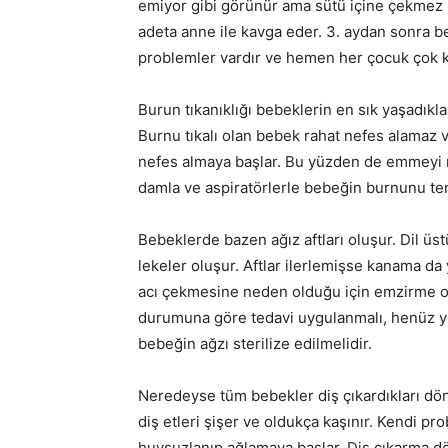
emiyor gibi görünür ama sütü içine çekmez 
adeta anne ile kavga eder. 3. aydan sonra
problemler vardır ve hemen her çocuk çok kı
Burun tıkanıklığı bebeklerin en sık yaşadıkl
Burnu tıkalı olan bebek rahat nefes alamaz
nefes almaya başlar. Bu yüzden de emmeyi r
damla ve aspiratörlerle bebeğin burnunu te
Bebeklerde bazen ağız aftları oluşur. Dil üs
lekeler oluşur. Aftlar ilerlemişse kanama d
acı çekmesine neden olduğu için emzirme ola
durumuna göre tedavi uygulanmalı, henüz ye
bebeğin ağzı sterilize edilmelidir.
Neredeyse tüm bebekler diş çıkardıkları dö
diş etleri şişer ve oldukça kaşınır. Kendi 
huysuzlanıp ağlamaya başlar. Diş çıkarma dö