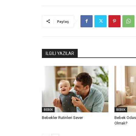
Paylaş
İLGİLİ YAZILAR
BEBEK
BEBEK
Bebekler Rutinleri Sever
Bebek Odası
Olmalı?