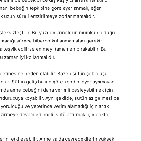
anı bebeğin tepkisine göre ayarlanmalı, eğer
 uzun süreli emzirilmeye zorlanmamalıdır.
steksizleştirir. Bu yüzden annelerin mümkün olduğu
nmadığı sürece biberon kullanmamaları gerekir.
a teşvik edilirse emmeyi tamamen bırakabilir. Bu
 zaman iyi kollanmalıdır.
ddetmesine neden olabilir. Bazen sütün çok oluşu
lur. Sütün geliş hızına göre kendini ayarlayamayan
umda anne bebeğini daha verimli besleyebilmek için
ndurucuya koyabilir. Aynı şekilde, sütün az gelmesi de
rulduğu ve yeterince verim alamadığı için artık
irmeye devam edilmeli, sütü artırmak için doktor
rini etkileyebilir. Anne ya da çevredekilerin yüksek