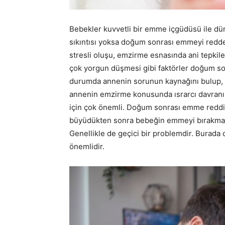
Bebekler kuvvetli bir emme içgüdüsü ile dün
sıkıntısı yoksa doğum sonrası emmeyi redd
stresli oluşu, emzirme esnasında ani tepk
çok yorgun düşmesi gibi faktörler doğum so
durumda annenin sorunun kaynağını bulup,
annenin emzirme konusunda ısrarcı davran
için çok önemli. Doğum sonrası emme reddi 
büyüdükten sonra bebeğin emmeyi bırakmak i
Genellikle de geçici bir problemdir. Burad
önemlidir.