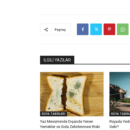
Paylaş
İLGİLİ YAZILAR
RÜYA TABİRLERİ
RÜYA TABİRL
Yaz Mevsiminde Dışarıda Yenen
Rüyada Yed
Yemekler ve Gıda Zehirlenmesi Riski
Gelir?