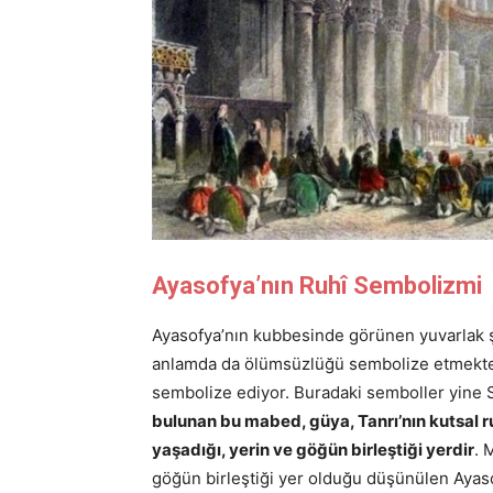
Ayasofya’nın Ruhî Sembolizmi
Ayasofya’nın kubbesinde görünen yuvarlak ş
anlamda da ölümsüzlüğü sembolize etmektedi
sembolize ediyor. Buradaki semboller yine 
bulunan bu mabed, güya, Tanrı’nın kutsal r
yaşadığı, yerin ve göğün birleştiği yerdir
. 
göğün birleştiği yer olduğu düşünülen Ayaso