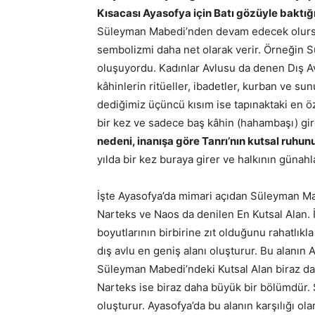
Kısacası Ayasofya için Batı gözüyle baktığ
Süleyman Mabedi’nden devam edecek olursak 
sembolizmi daha net olarak verir. Örneğin
oluşuyordu. Kadınlar Avlusu da denen Dış Avl
kâhinlerin ritüeller, ibadetler, kurban ve sunu
dediğimiz üçüncü kısım ise tapınaktaki en ö
bir kez ve sadece baş kâhin (hahambaşı) gire
nedeni, inanışa göre Tanrı’nın kutsal ruhu
yılda bir kez buraya girer ve halkının günahlar
İşte Ayasofya’da mimari açıdan Süleyman Ma
Narteks ve Naos da denilen En Kutsal Alan. İk
boyutlarının birbirine zıt olduğunu rahatlı
dış avlu en geniş alanı oluşturur. Bu alanın A
Süleyman Mabedi’ndeki Kutsal Alan biraz daha
Narteks ise biraz daha büyük bir bölümdür
oluşturur. Ayasofya’da bu alanın karşılığı ol