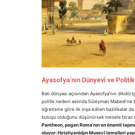
Ayasofya’nın Dünyevî ve Politi
Batı dünyası açısından Ayasofya’nın dikdörtg
politik nedeni aslında Süleyman Mabedi’ne 
öğretisine göre ilk inşa edilen bazilikalar 
buluşu olduğunu düşünürsek mesele biraz d
Pantheon, pagan Roma’nın en önemli tapına
oluyor: Hıristiyanlığın Musevî temelleri ya