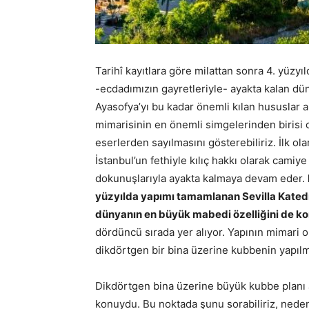
Tarihî kayıtlara göre milattan sonra 4. yüzyı
-ecdadımızın gayretleriyle- ayakta kalan dün
Ayasofya’yı bu kadar önemli kılan hususlar
mimarisinin en önemli simgelerinden birisi o
eserlerden sayılmasını gösterebiliriz. İlk ol
İstanbul’un fethiyle kılıç hakkı olarak camiy
dokunuşlarıyla ayakta kalmaya devam eder.
yüzyılda yapımı tamamlanan Sevilla Katedr
dünyanın en büyük mabedi özelliğini de k
dördüncü sırada yer alıyor. Yapının mimari ol
dikdörtgen bir bina üzerine kubbenin yapılm
Dikdörtgen bina üzerine büyük kubbe planı as
konuydu. Bu noktada şunu sorabiliriz, nede