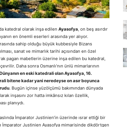
lda katedral olarak inşa edilen
Ayasofya
, on beş asırdır
yanın en önemli eserleri arasında yer alıyor.
 arasında sahip olduğu büyük kubbesiyle Bizans
lması, sanat ve mimarlık tarihi açısından en özel
arak pagan mabetlerin üzerine inşa edilen bu katedral,
e çevrilir. Daha sonra Osmanlı’nın ünlü mimarlarının
Dünyanın en eski katedrali olan Ayasofya, 16.
ali bitene kadar yani neredeyse on asır boyunca
orudu
. Bugün içinse yüzölçümü bakımından dünyada
arak inşasını zor hatta imkânsız kılan özellik,
ası planıydı.
lında İmparator Justinien’in üzerinde ısrar ettiği bir
n İmparator Justinien Ayasofya mimarisinde dikdörtgen