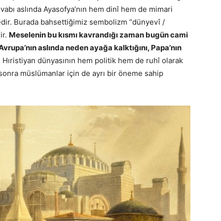
evabı aslında Ayasofya’nın hem dinî hem de mimari
dir. Burada bahsettiğimiz sembolizm “dünyevî /
ir.
Meselenin bu kısmı kavrandığı zaman bugün cami
vrupa’nın aslında neden ayağa kalktığını, Papa’nın
. Hıristiyan dünyasının hem politik hem de ruhî olarak
 sonra müslümanlar için de ayrı bir öneme sahip