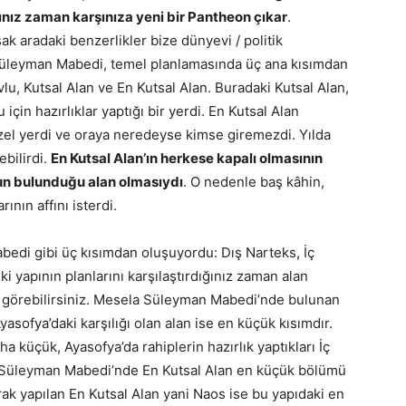
ınız zaman karşınıza yeni bir Pantheon çıkar
.
aradaki benzerlikler bize dünyevi / politik
 Süleyman Mabedi, temel planlamasında üç ana kısımdan
u, Kutsal Alan ve En Kutsal Alan. Buradaki Kutsal Alan,
 için hazırlıklar yaptığı bir yerdi. En Kutsal Alan
zel yerdi ve oraya neredeyse kimse giremezdi. Yılda
bilirdi.
En Kutsal Alan’ın herkese kapalı olmasının
nun bulunduğu alan olmasıydı
. O nedenle baş kâhin,
ının affını isterdi.
bedi gibi üç kısımdan oluşuyordu: Dış Narteks, İç
i yapının planlarını karşılaştırdığınız zaman alan
kla görebilirsiniz. Mesela Süleyman Mabedi’nde bulunan
yasofya’daki karşılığı olan alan ise en küçük kısımdır.
 küçük, Ayasofya’da rahiplerin hazırlık yaptıkları İç
. Süleyman Mabedi’nde En Kutsal Alan en küçük bölümü
arak yapılan En Kutsal Alan yani Naos ise bu yapıdaki en